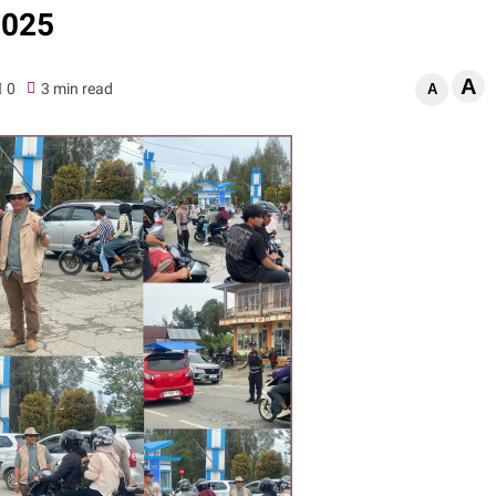
2025
A
0
3 min read
A