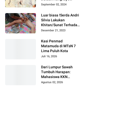
Batuah Cawako
September 02, 2024
Bukittinggi
Luar biasa !Serda Andri
Silvia Lakukan
Khitan/Sunat Terhadap
Anak Warga Binaannya
Desember 21, 2023
Kasi Penmad
Matamuda di MTsN 7
Lima Puluh Kota
Juli 16, 2026
Dari Lumpur Sawah
Tumbuh Harapan:
Mahasiswa KKN
Universitas Andalas
Agustus 02, 2026
Dampingi Demonstrasi
Program Sawah Pokok
Murah di Jorong Bayua