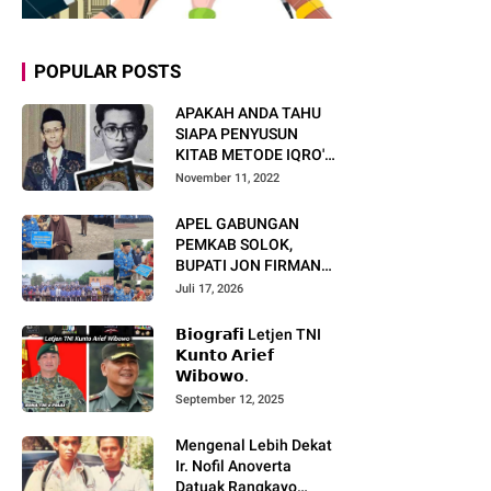
POPULAR POSTS
APAKAH ANDA TAHU
SIAPA PENYUSUN
KITAB METODE IQRO'?
INI BIOGRAFI KH. AS'AD
November 11, 2022
HUMAM
APEL GABUNGAN
PEMKAB SOLOK,
BUPATI JON FIRMAN
PANDU TEKANKAN ASN
Juli 17, 2026
TINGKATKAN KINERJA
DAN PELAYANAN
𝗕𝗶𝗼𝗴𝗿𝗮𝗳𝗶 Letjen TNI
MASYARAKAT.
𝗞𝘂𝗻𝘁𝗼 𝗔𝗿𝗶𝗲𝗳
𝗪𝗶𝗯𝗼𝘄𝗼.
September 12, 2025
Mengenal Lebih Dekat
Ir. Nofil Anoverta
Datuak Rangkayo