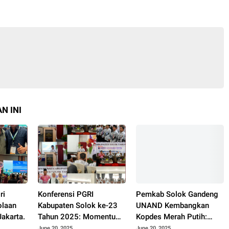
N INI
ri
Konferensi PGRI
Pemkab Solok Gandeng
olaan
Kabupaten Solok ke-23
UNAND Kembangkan
akarta.
Tahun 2025: Momentum
Kopdes Merah Putih:
Konsolidasi dan
Dorong Produksi Pupuk
June 20, 2025
June 20, 2025