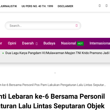
 JURNALISTIK
UU PERS NO. 40 TH. 1999
DISCLAIMER
er
Opini
Daerah
Budaya
Nasional
Internasion
HOT
gu Karya Pangdam VI/Mulawarman Mayjen TNI Krido Pramono Jadi Ikon Singin
.
ma Personil Pos Pam Lakukan Pengaturan Lalu Lintas Seputaran Objek Wisata Alahan Panjang 2025
i Lebaran ke-6 Bersama Personil
uran Lalu Lintas Seputaran Objek