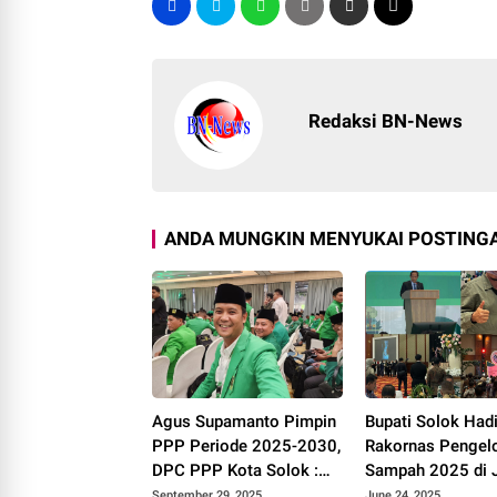
Redaksi BN-News
ANDA MUNGKIN MENYUKAI POSTINGA
Agus Supamanto Pimpin
Bupati Solok Hadi
PPP Periode 2025-2030,
Rakornas Pengel
DPC PPP Kota Solok :
Sampah 2025 di J
Awal Kebangkitan Partai
September 29, 2025
June 24, 2025