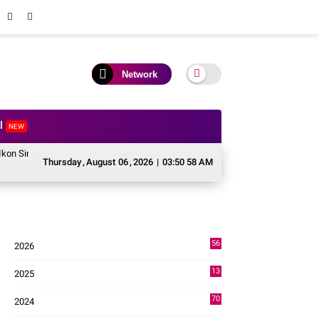
Network
al
NEW
g Competition HUT ke 81 RI
Perkuat Kolaborasi Pusat dan Daerah, Wali Kot
Thursday
,
August
06
,
2026
|
03:50 59 AM
56
2026
2
13
2025
49
70
2024
7