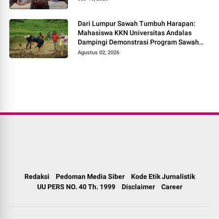
Dari Lumpur Sawah Tumbuh Harapan:
Mahasiswa KKN Universitas Andalas
Dampingi Demonstrasi Program Sawah
Pokok Murah di Jorong Bayua
Agustus 02, 2026
Redaksi
Pedoman Media Siber
Kode Etik Jurnalistik
UU PERS NO. 40 Th. 1999
Disclaimer
Career