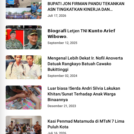
BUPATI JON FIRMAN PANDU TEKANKAN
ASN TINGKATKAN KINERJA DAN
PELAYANAN MASYARAKAT.
Juli 17, 2026
𝗕𝗶𝗼𝗴𝗿𝗮𝗳𝗶 Letjen TNI 𝗞𝘂𝗻𝘁𝗼 𝗔𝗿𝗶𝗲𝗳
𝗪𝗶𝗯𝗼𝘄𝗼.
September 12, 2025
Mengenal Lebih Dekat Ir. Nofil Anoverta
Datuak Rangkayo Batuah Cawako
Bukittinggi
September 02, 2024
Luar biasa !Serda Andri Silvia Lakukan
Khitan/Sunat Terhadap Anak Warga
Binaannya
Desember 21, 2023
Kasi Penmad Matamuda di MTsN 7 Lima
Puluh Kota
Juli 16, 2026