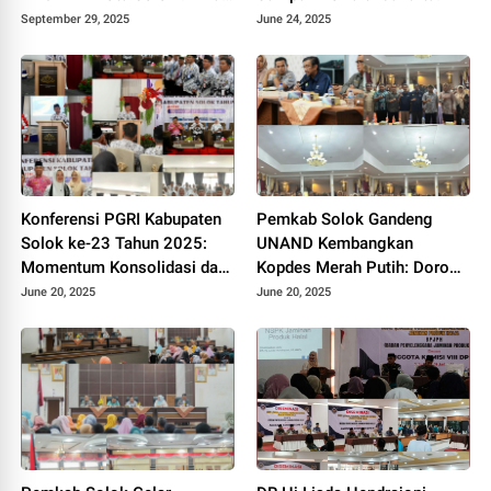
Kebangkitan Partai Kabah
September 29, 2025
June 24, 2025
Konferensi PGRI Kabupaten
Pemkab Solok Gandeng
Solok ke-23 Tahun 2025:
UNAND Kembangkan
Momentum Konsolidasi dan
Kopdes Merah Putih: Dorong
Pemilihan Pengurus Baru.
Produksi Pupuk Organik dan
June 20, 2025
June 20, 2025
Kesejahteraan Petani 2025.