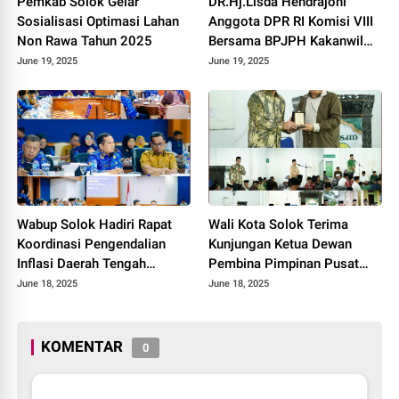
Pemkab Solok Gelar
DR.Hj.Lisda Hendrajoni
Sosialisasi Optimasi Lahan
Anggota DPR RI Komisi VIII
Non Rawa Tahun 2025
Bersama BPJPH Kakanwil
Sumbar Gelar Roadshow
June 19, 2025
June 19, 2025
Diseminasi Produk Halal di
Kota Solok 2025.
Wabup Solok Hadiri Rapat
Wali Kota Solok Terima
Koordinasi Pengendalian
Kunjungan Ketua Dewan
Inflasi Daerah Tengah
Pembina Pimpinan Pusat
Provinsi Sumatera Barat
Muhammadiyah Tahun 2025.
June 18, 2025
June 18, 2025
Tahun 2025
KOMENTAR
0