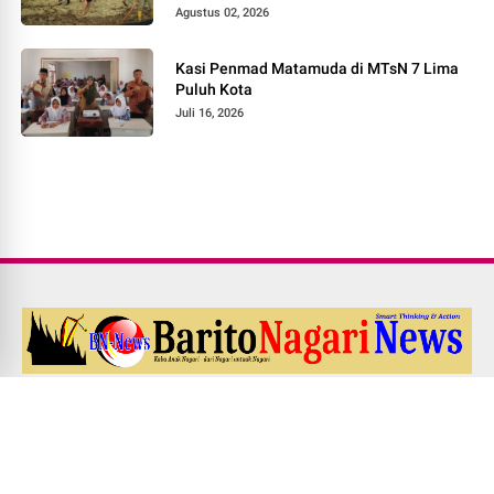
Pokok Murah di Jorong Bayua
Agustus 02, 2026
Kasi Penmad Matamuda di MTsN 7 Lima
Puluh Kota
Juli 16, 2026
Redaksi
Pedoman Media Siber
Kode Etik Jurnalistik
UU PERS NO. 40 Th. 1999
Disclaimer
Career