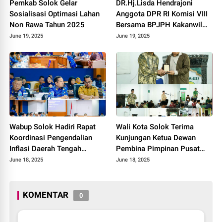
Pemkab Solok Gelar
DR.Hj.Lisda Hendrajoni
Sosialisasi Optimasi Lahan
Anggota DPR RI Komisi VIII
Non Rawa Tahun 2025
Bersama BPJPH Kakanwil
Sumbar Gelar Roadshow
June 19, 2025
June 19, 2025
Diseminasi Produk Halal di
Kota Solok 2025.
Wabup Solok Hadiri Rapat
Wali Kota Solok Terima
Koordinasi Pengendalian
Kunjungan Ketua Dewan
Inflasi Daerah Tengah
Pembina Pimpinan Pusat
Provinsi Sumatera Barat
Muhammadiyah Tahun 2025.
June 18, 2025
June 18, 2025
Tahun 2025
KOMENTAR
0