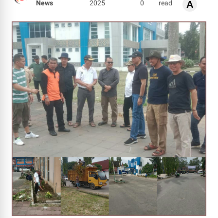
News
2025
0
read
A