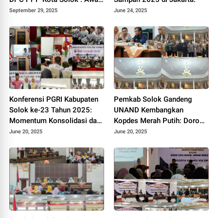
Kebangkitan Partai Kabah
September 29, 2025
June 24, 2025
Konferensi PGRI Kabupaten
Pemkab Solok Gandeng
Solok ke-23 Tahun 2025:
UNAND Kembangkan
Momentum Konsolidasi dan
Kopdes Merah Putih: Dorong
Pemilihan Pengurus Baru.
Produksi Pupuk Organik dan
June 20, 2025
June 20, 2025
Kesejahteraan Petani 2025.