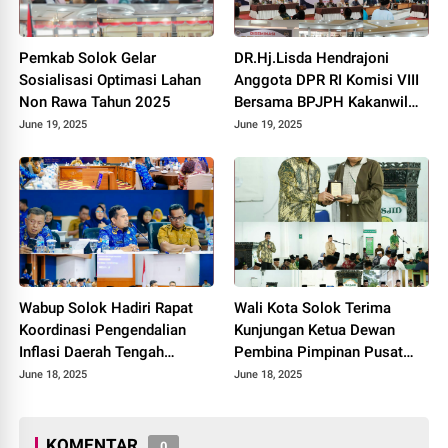
Pemkab Solok Gelar
DR.Hj.Lisda Hendrajoni
Sosialisasi Optimasi Lahan
Anggota DPR RI Komisi VIII
Non Rawa Tahun 2025
Bersama BPJPH Kakanwil
Sumbar Gelar Roadshow
June 19, 2025
June 19, 2025
Diseminasi Produk Halal di
Kota Solok 2025.
Wabup Solok Hadiri Rapat
Wali Kota Solok Terima
Koordinasi Pengendalian
Kunjungan Ketua Dewan
Inflasi Daerah Tengah
Pembina Pimpinan Pusat
Provinsi Sumatera Barat
Muhammadiyah Tahun 2025.
June 18, 2025
June 18, 2025
Tahun 2025
KOMENTAR
0