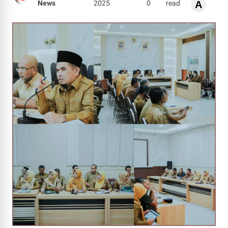
News
2025
0
read
A