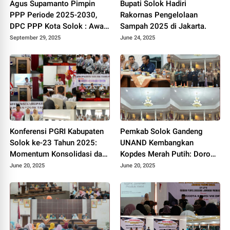
Agus Supamanto Pimpin
Bupati Solok Hadiri
PPP Periode 2025-2030,
Rakornas Pengelolaan
DPC PPP Kota Solok : Awal
Sampah 2025 di Jakarta.
Kebangkitan Partai Kabah
September 29, 2025
June 24, 2025
Konferensi PGRI Kabupaten
Pemkab Solok Gandeng
Solok ke-23 Tahun 2025:
UNAND Kembangkan
Momentum Konsolidasi dan
Kopdes Merah Putih: Dorong
Pemilihan Pengurus Baru.
Produksi Pupuk Organik dan
June 20, 2025
June 20, 2025
Kesejahteraan Petani 2025.