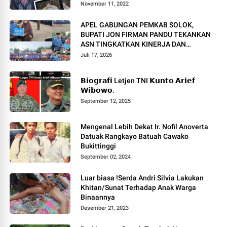
November 11, 2022
APEL GABUNGAN PEMKAB SOLOK,
BUPATI JON FIRMAN PANDU TEKANKAN
ASN TINGKATKAN KINERJA DAN
PELAYANAN MASYARAKAT.
Juli 17, 2026
𝗕𝗶𝗼𝗴𝗿𝗮𝗳𝗶 Letjen TNI 𝗞𝘂𝗻𝘁𝗼 𝗔𝗿𝗶𝗲𝗳
𝗪𝗶𝗯𝗼𝘄𝗼.
September 12, 2025
Mengenal Lebih Dekat Ir. Nofil Anoverta
Datuak Rangkayo Batuah Cawako
Bukittinggi
September 02, 2024
Luar biasa !Serda Andri Silvia Lakukan
Khitan/Sunat Terhadap Anak Warga
Binaannya
Desember 21, 2023