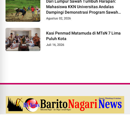
Dari Lumpur Sawah Tumbuh Harapan:
Mahasiswa KKN Universitas Andalas
Dampingi Demonstrasi Program Sawah
Pokok Murah di Jorong Bayua
Agustus 02, 2026
Kasi Penmad Matamuda di MTsN 7 Lima
Puluh Kota
Juli 16, 2026
Redaksi
Pedoman Media Siber
Kode Etik Jurnalistik
UU PERS NO. 40 Th. 1999
Disclaimer
Career