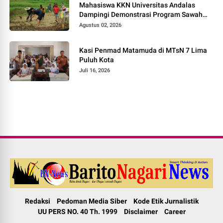
Mahasiswa KKN Universitas Andalas
Dampingi Demonstrasi Program Sawah
Pokok Murah di Jorong Bayua
Agustus 02, 2026
Kasi Penmad Matamuda di MTsN 7 Lima
Puluh Kota
Juli 16, 2026
Redaksi
Pedoman Media Siber
Kode Etik Jurnalistik
UU PERS NO. 40 Th. 1999
Disclaimer
Career