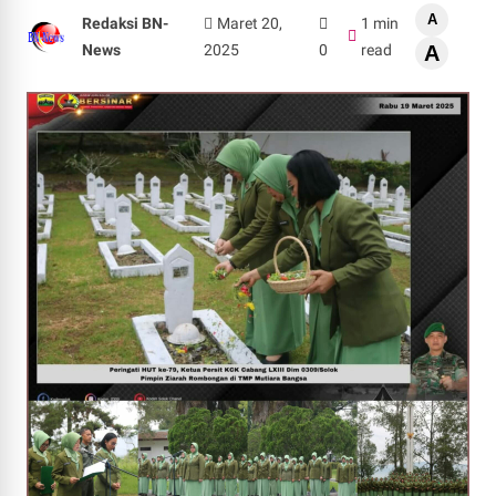
A
Redaksi BN-
Maret 20,
1 min
News
2025
0
read
A