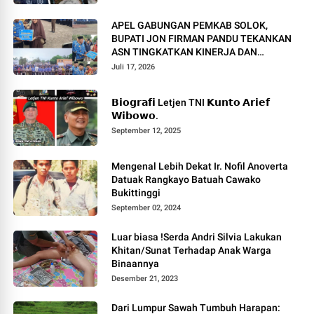
APEL GABUNGAN PEMKAB SOLOK,
BUPATI JON FIRMAN PANDU TEKANKAN
ASN TINGKATKAN KINERJA DAN
PELAYANAN MASYARAKAT.
Juli 17, 2026
𝗕𝗶𝗼𝗴𝗿𝗮𝗳𝗶 Letjen TNI 𝗞𝘂𝗻𝘁𝗼 𝗔𝗿𝗶𝗲𝗳
𝗪𝗶𝗯𝗼𝘄𝗼.
September 12, 2025
Mengenal Lebih Dekat Ir. Nofil Anoverta
Datuak Rangkayo Batuah Cawako
Bukittinggi
September 02, 2024
Luar biasa !Serda Andri Silvia Lakukan
Khitan/Sunat Terhadap Anak Warga
Binaannya
Desember 21, 2023
Dari Lumpur Sawah Tumbuh Harapan: