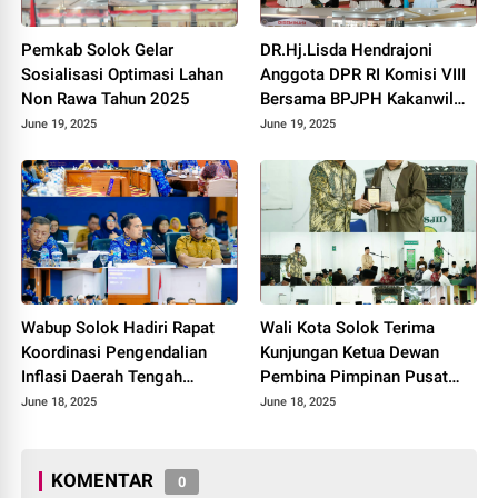
Pemkab Solok Gelar
DR.Hj.Lisda Hendrajoni
Sosialisasi Optimasi Lahan
Anggota DPR RI Komisi VIII
Non Rawa Tahun 2025
Bersama BPJPH Kakanwil
Sumbar Gelar Roadshow
June 19, 2025
June 19, 2025
Diseminasi Produk Halal di
Kota Solok 2025.
Wabup Solok Hadiri Rapat
Wali Kota Solok Terima
Koordinasi Pengendalian
Kunjungan Ketua Dewan
Inflasi Daerah Tengah
Pembina Pimpinan Pusat
Provinsi Sumatera Barat
Muhammadiyah Tahun 2025.
June 18, 2025
June 18, 2025
Tahun 2025
KOMENTAR
0