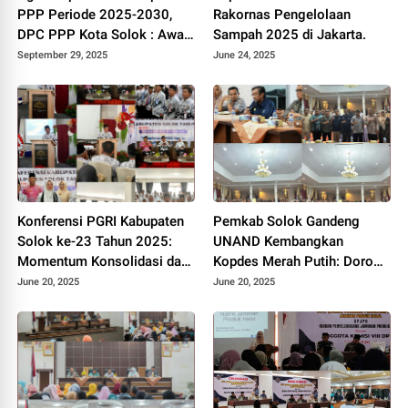
PPP Periode 2025-2030,
Rakornas Pengelolaan
DPC PPP Kota Solok : Awal
Sampah 2025 di Jakarta.
Kebangkitan Partai Kabah
September 29, 2025
June 24, 2025
Konferensi PGRI Kabupaten
Pemkab Solok Gandeng
Solok ke-23 Tahun 2025:
UNAND Kembangkan
Momentum Konsolidasi dan
Kopdes Merah Putih: Dorong
Pemilihan Pengurus Baru.
Produksi Pupuk Organik dan
June 20, 2025
June 20, 2025
Kesejahteraan Petani 2025.