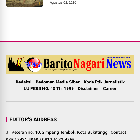
Pokok Murah di Jorong Bayua
Agustus 02, 2026
Redaksi
Pedoman Media Siber
Kode Etik Jurnalistik
UU PERS NO. 40 Th. 1999
Disclaimer
Career
EDITOR'S ADDRESS
Jl. Veteran no. 10, Simpang Tembok, Kota Bukittinggi. Contact:
0852-7431-4969 / 0812-6133-4765