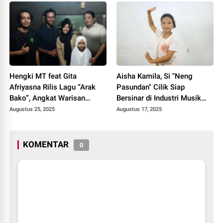
Hengki MT feat Gita
Aisha Kamila, Si "Neng
Afriyasna Rilis Lagu “Arak
Pasundan" Cilik Siap
Bako”, Angkat Warisan
Bersinar di Industri Musik
Budaya Minangkabau
Tanah Air
Augustus 25, 2025
Augustus 17, 2025
KOMENTAR
0