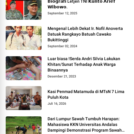
𝗕𝗶𝗼𝗴𝗿𝗮𝗳𝗶 Letjen TNI 𝗞𝘂𝗻𝘁𝗼 𝗔𝗿𝗶𝗲𝗳
𝗪𝗶𝗯𝗼𝘄𝗼.
September 12, 2025
Mengenal Lebih Dekat Ir. Nofil Anoverta
Datuak Rangkayo Batuah Cawako
Bukittinggi
September 02, 2024
Luar biasa !Serda Andri Silvia Lakukan
Khitan/Sunat Terhadap Anak Warga
Binaannya
Desember 21, 2023
Kasi Penmad Matamuda di MTsN 7 Lima
Puluh Kota
Juli 16, 2026
Dari Lumpur Sawah Tumbuh Harapan:
Mahasiswa KKN Universitas Andalas
Dampingi Demonstrasi Program Sawah