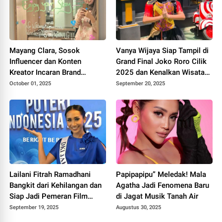
Mayang Clara, Sosok
Vanya Wijaya Siap Tampil di
Influencer dan Konten
Grand Final Joko Roro Cilik
Kreator Incaran Brand
2025 dan Kenalkan Wisata
Ternama
Kabupaten Malang Lewat
October 01, 2025
September 20, 2025
Lagu
Lailani Fitrah Ramadhani
Papipapipu” Meledak! Mala
Bangkit dari Kehilangan dan
Agatha Jadi Fenomena Baru
Siap Jadi Pemeran Film
di Jagat Musik Tanah Air
Bioskop “Sekawan Limo 2"
September 19, 2025
Augustus 30, 2025