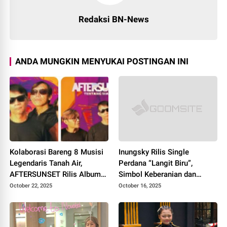
Redaksi BN-News
ANDA MUNGKIN MENYUKAI POSTINGAN INI
Kolaborasi Bareng 8 Musisi
Inungsky Rilis Single
Legendaris Tanah Air,
Perdana “Langit Biru”,
AFTERSUNSET Rilis Album
Simbol Keberanian dan
“Tentang Wanita”
Kejujuran Seorang Musisi
October 22, 2025
October 16, 2025