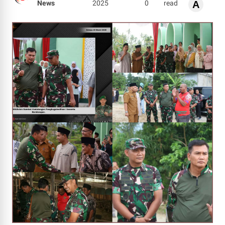
News
2025
0
read
A