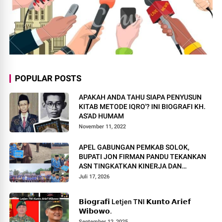
POPULAR POSTS
APAKAH ANDA TAHU SIAPA PENYUSUN
KITAB METODE IQRO'? INI BIOGRAFI KH.
AS'AD HUMAM
November 11, 2022
APEL GABUNGAN PEMKAB SOLOK,
BUPATI JON FIRMAN PANDU TEKANKAN
ASN TINGKATKAN KINERJA DAN
PELAYANAN MASYARAKAT.
Juli 17, 2026
𝗕𝗶𝗼𝗴𝗿𝗮𝗳𝗶 Letjen TNI 𝗞𝘂𝗻𝘁𝗼 𝗔𝗿𝗶𝗲𝗳
𝗪𝗶𝗯𝗼𝘄𝗼.
September 12, 2025