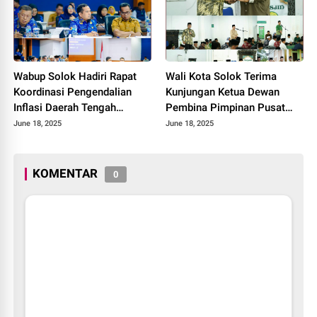
Wabup Solok Hadiri Rapat
Wali Kota Solok Terima
Koordinasi Pengendalian
Kunjungan Ketua Dewan
Inflasi Daerah Tengah
Pembina Pimpinan Pusat
Provinsi Sumatera Barat
Muhammadiyah Tahun 2025.
June 18, 2025
June 18, 2025
Tahun 2025
KOMENTAR
0