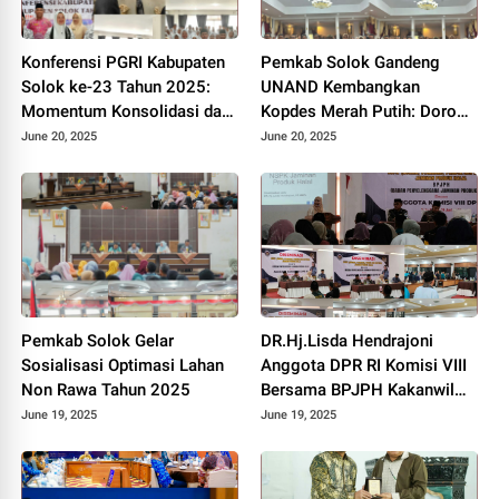
Konferensi PGRI Kabupaten
Pemkab Solok Gandeng
Solok ke-23 Tahun 2025:
UNAND Kembangkan
Momentum Konsolidasi dan
Kopdes Merah Putih: Dorong
Pemilihan Pengurus Baru.
Produksi Pupuk Organik dan
June 20, 2025
June 20, 2025
Kesejahteraan Petani 2025.
Pemkab Solok Gelar
DR.Hj.Lisda Hendrajoni
Sosialisasi Optimasi Lahan
Anggota DPR RI Komisi VIII
Non Rawa Tahun 2025
Bersama BPJPH Kakanwil
Sumbar Gelar Roadshow
June 19, 2025
June 19, 2025
Diseminasi Produk Halal di
Kota Solok 2025.