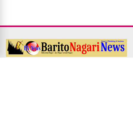
Redaksi
Pedoman Media Siber
Kode Etik Jurnalistik
UU PERS NO. 40 Th. 1999
Disclaimer
Career
EDITOR'S ADDRESS
Jl. Veteran no. 10, Simpang Tembok, Kota Bukittinggi. Contact:
0852-7431-4969 / 0812-6133-4765