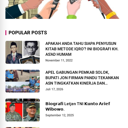
POPULAR POSTS
APAKAH ANDA TAHU SIAPA PENYUSUN
KITAB METODE IQRO'? INI BIOGRAFI KH.
AS'AD HUMAM
November 11, 2022
APEL GABUNGAN PEMKAB SOLOK,
BUPATI JON FIRMAN PANDU TEKANKAN
ASN TINGKATKAN KINERJA DAN
PELAYANAN MASYARAKAT.
Juli 17, 2026
𝗕𝗶𝗼𝗴𝗿𝗮𝗳𝗶 Letjen TNI 𝗞𝘂𝗻𝘁𝗼 𝗔𝗿𝗶𝗲𝗳
𝗪𝗶𝗯𝗼𝘄𝗼.
September 12, 2025