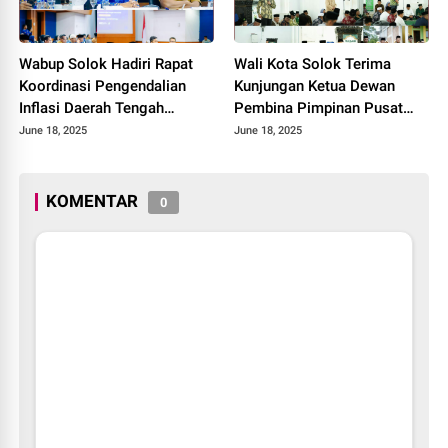
Wabup Solok Hadiri Rapat
Wali Kota Solok Terima
Koordinasi Pengendalian
Kunjungan Ketua Dewan
Inflasi Daerah Tengah
Pembina Pimpinan Pusat
Provinsi Sumatera Barat
Muhammadiyah Tahun 2025.
June 18, 2025
June 18, 2025
Tahun 2025
KOMENTAR
0