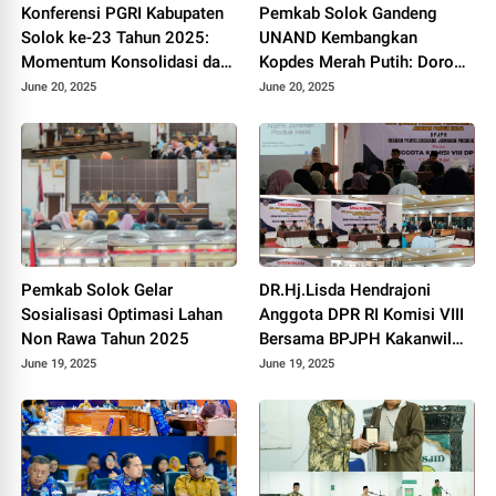
Konferensi PGRI Kabupaten
Pemkab Solok Gandeng
Solok ke-23 Tahun 2025:
UNAND Kembangkan
Momentum Konsolidasi dan
Kopdes Merah Putih: Dorong
Pemilihan Pengurus Baru.
Produksi Pupuk Organik dan
June 20, 2025
June 20, 2025
Kesejahteraan Petani 2025.
Pemkab Solok Gelar
DR.Hj.Lisda Hendrajoni
Sosialisasi Optimasi Lahan
Anggota DPR RI Komisi VIII
Non Rawa Tahun 2025
Bersama BPJPH Kakanwil
Sumbar Gelar Roadshow
June 19, 2025
June 19, 2025
Diseminasi Produk Halal di
Kota Solok 2025.