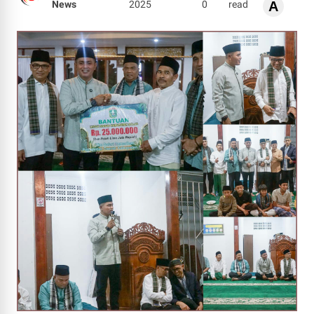
News
2025
0
read
A