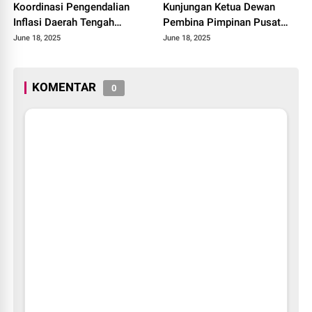
Koordinasi Pengendalian
Kunjungan Ketua Dewan
Inflasi Daerah Tengah
Pembina Pimpinan Pusat
Provinsi Sumatera Barat
Muhammadiyah Tahun 2025.
June 18, 2025
June 18, 2025
Tahun 2025
KOMENTAR
0