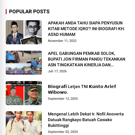
POPULAR POSTS
APAKAH ANDA TAHU SIAPA PENYUSUN
KITAB METODE IQRO'? INI BIOGRAFI KH.
AS'AD HUMAM
November 11, 2022
APEL GABUNGAN PEMKAB SOLOK,
BUPATI JON FIRMAN PANDU TEKANKAN
ASN TINGKATKAN KINERJA DAN
PELAYANAN MASYARAKAT.
Juli 17, 2026
𝗕𝗶𝗼𝗴𝗿𝗮𝗳𝗶 Letjen TNI 𝗞𝘂𝗻𝘁𝗼 𝗔𝗿𝗶𝗲𝗳
𝗪𝗶𝗯𝗼𝘄𝗼.
September 12, 2025
Mengenal Lebih Dekat Ir. Nofil Anoverta
Datuak Rangkayo Batuah Cawako
Bukittinggi
September 02, 2024