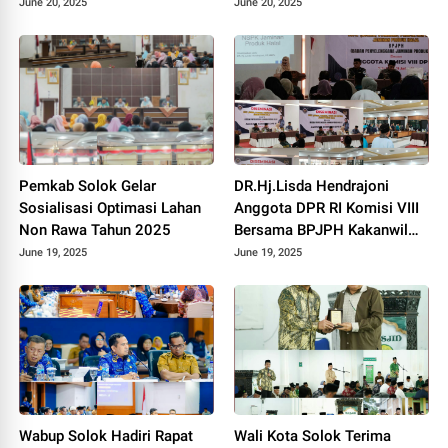
Pemilihan Pengurus Baru.
Produksi Pupuk Organik dan
June 20, 2025
June 20, 2025
Kesejahteraan Petani 2025.
Pemkab Solok Gelar
DR.Hj.Lisda Hendrajoni
Sosialisasi Optimasi Lahan
Anggota DPR RI Komisi VIII
Non Rawa Tahun 2025
Bersama BPJPH Kakanwil
Sumbar Gelar Roadshow
June 19, 2025
June 19, 2025
Diseminasi Produk Halal di
Kota Solok 2025.
Wabup Solok Hadiri Rapat
Wali Kota Solok Terima