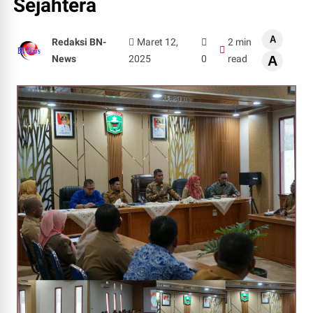
Sejahtera
A
Redaksi BN-
Maret 12,
2 min
News
2025
0
read
A