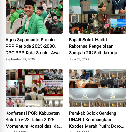
Agus Supamanto Pimpin
Bupati Solok Hadiri
PPP Periode 2025-2030,
Rakornas Pengelolaan
DPC PPP Kota Solok : Awal
Sampah 2025 di Jakarta.
Kebangkitan Partai Kabah
September 29, 2025
June 24, 2025
Konferensi PGRI Kabupaten
Pemkab Solok Gandeng
Solok ke-23 Tahun 2025:
UNAND Kembangkan
Momentum Konsolidasi dan
Kopdes Merah Putih: Dorong