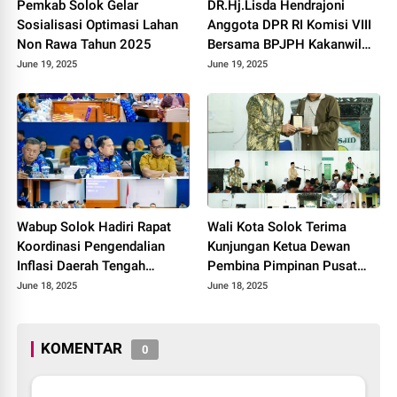
Pemkab Solok Gelar
DR.Hj.Lisda Hendrajoni
Sosialisasi Optimasi Lahan
Anggota DPR RI Komisi VIII
Non Rawa Tahun 2025
Bersama BPJPH Kakanwil
Sumbar Gelar Roadshow
June 19, 2025
June 19, 2025
Diseminasi Produk Halal di
Kota Solok 2025.
Wabup Solok Hadiri Rapat
Wali Kota Solok Terima
Koordinasi Pengendalian
Kunjungan Ketua Dewan
Inflasi Daerah Tengah
Pembina Pimpinan Pusat
Provinsi Sumatera Barat
Muhammadiyah Tahun 2025.
June 18, 2025
June 18, 2025
Tahun 2025
KOMENTAR
0