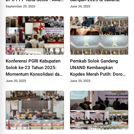
Kebangkitan Partai Kabah
September 29, 2025
June 24, 2025
Konferensi PGRI Kabupaten
Pemkab Solok Gandeng
Solok ke-23 Tahun 2025:
UNAND Kembangkan
Momentum Konsolidasi dan
Kopdes Merah Putih: Dorong
Pemilihan Pengurus Baru.
Produksi Pupuk Organik dan
June 20, 2025
June 20, 2025
Kesejahteraan Petani 2025.