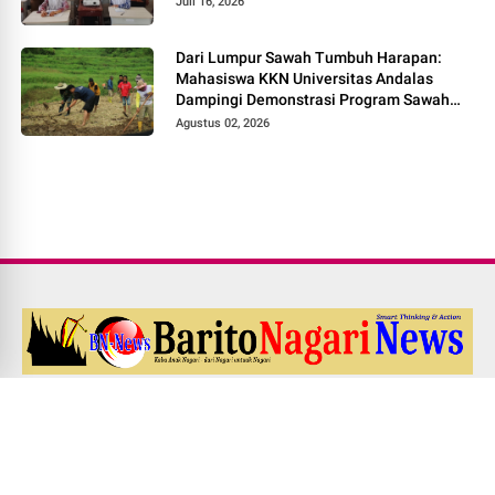
Juli 16, 2026
Dari Lumpur Sawah Tumbuh Harapan:
Mahasiswa KKN Universitas Andalas
Dampingi Demonstrasi Program Sawah
Pokok Murah di Jorong Bayua
Agustus 02, 2026
Redaksi
Pedoman Media Siber
Kode Etik Jurnalistik
UU PERS NO. 40 Th. 1999
Disclaimer
Career