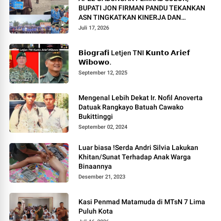
BUPATI JON FIRMAN PANDU TEKANKAN
ASN TINGKATKAN KINERJA DAN
PELAYANAN MASYARAKAT.
Juli 17, 2026
𝗕𝗶𝗼𝗴𝗿𝗮𝗳𝗶 Letjen TNI 𝗞𝘂𝗻𝘁𝗼 𝗔𝗿𝗶𝗲𝗳
𝗪𝗶𝗯𝗼𝘄𝗼.
September 12, 2025
Mengenal Lebih Dekat Ir. Nofil Anoverta
Datuak Rangkayo Batuah Cawako
Bukittinggi
September 02, 2024
Luar biasa !Serda Andri Silvia Lakukan
Khitan/Sunat Terhadap Anak Warga
Binaannya
Desember 21, 2023
Kasi Penmad Matamuda di MTsN 7 Lima
Puluh Kota