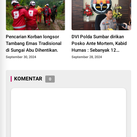
Pencarian Korban longsor
DVI Polda Sumbar dirikan
Tambang Emas Tradisional
Posko Ante Mortem, Kabid
di Sungai Abu Dihentikan.
Humas : Sebanyak 12
Meninggal Dunia Korban
September 30, 2024
September 28, 2024
longsor Tambang Emas
Tradisional di Sungai Abu,
Solok
KOMENTAR
0