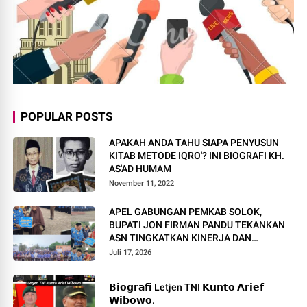
POPULAR POSTS
APAKAH ANDA TAHU SIAPA PENYUSUN
KITAB METODE IQRO'? INI BIOGRAFI KH.
AS'AD HUMAM
November 11, 2022
APEL GABUNGAN PEMKAB SOLOK,
BUPATI JON FIRMAN PANDU TEKANKAN
ASN TINGKATKAN KINERJA DAN
PELAYANAN MASYARAKAT.
Juli 17, 2026
𝗕𝗶𝗼𝗴𝗿𝗮𝗳𝗶 Letjen TNI 𝗞𝘂𝗻𝘁𝗼 𝗔𝗿𝗶𝗲𝗳
𝗪𝗶𝗯𝗼𝘄𝗼.