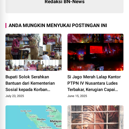
Redaksi BN-News
ANDA MUNGKIN MENYUKAI POSTINGAN INI
Bupati Solok Serahkan
Si Jago Merah Lalap Kantor
Bantuan dari Kementerian
PTPN IV Nusantara Ludes
Sosial kepada Korban
Terbakar, Kerugian Capai
Kebakaran di Kabupaten
150 Juta Rupiah
July 23, 2025
June 15, 2025
Solok 2025.