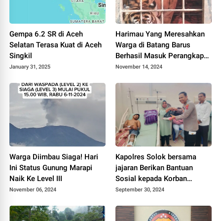
Gempa 6.2 SR di Aceh
Harimau Yang Meresahkan
Selatan Terasa Kuat di Aceh
Warga di Batang Barus
Singkil
Berhasil Masuk Perangkap
BKSDA
January 31, 2025
November 14, 2024
Warga Diimbau Siaga! Hari
Kapolres Solok bersama
Ini Status Gunung Marapi
jajaran Berikan Bantuan
Naik Ke Level III
Sosial kepada Korban
Bencana Alam Tambang
November 06, 2024
September 30, 2024
Tradisional Sungai Abu