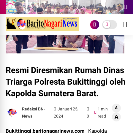
.
Resmi Diresmikan Rumah Dinas
Triarga Polresta Bukittinggi oleh
Kapolda Sumatera Barat.
A
Redaksi BN-
Januari 25,
1 min
News
2024
0
read
A
Bukittinggi,baritonagarinews.com_
Kapolda