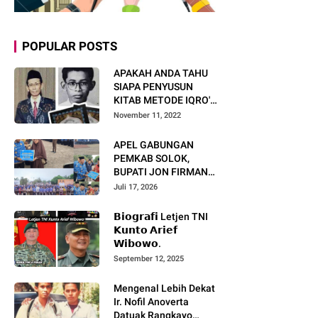
POPULAR POSTS
APAKAH ANDA TAHU
SIAPA PENYUSUN
KITAB METODE IQRO'?
INI BIOGRAFI KH. AS'AD
November 11, 2022
HUMAM
APEL GABUNGAN
PEMKAB SOLOK,
BUPATI JON FIRMAN
PANDU TEKANKAN ASN
Juli 17, 2026
TINGKATKAN KINERJA
DAN PELAYANAN
𝗕𝗶𝗼𝗴𝗿𝗮𝗳𝗶 Letjen TNI
MASYARAKAT.
𝗞𝘂𝗻𝘁𝗼 𝗔𝗿𝗶𝗲𝗳
𝗪𝗶𝗯𝗼𝘄𝗼.
September 12, 2025
Mengenal Lebih Dekat
Ir. Nofil Anoverta
Datuak Rangkayo