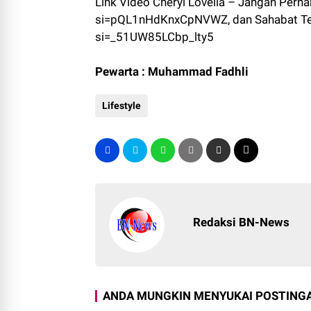
Link Video Cheryl Lovelia – Jangan Per
si=pQL1nHdKnxCpNVWZ, dan Sahabat Terb
si=_51UW85LCbp_lty5
Pewarta : Muhammad Fadhli
Lifestyle
Redaksi BN-News
ANDA MUNGKIN MENYUKAI POSTINGA