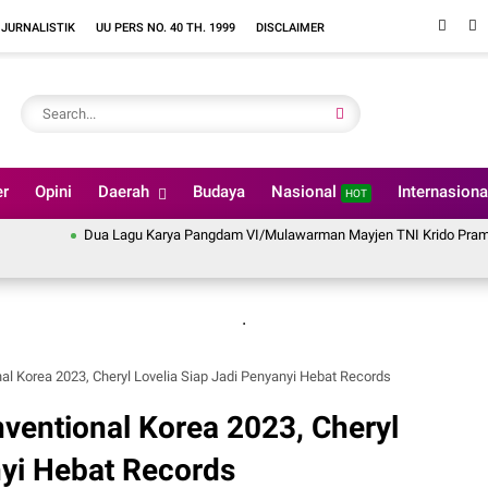
 JURNALISTIK
UU PERS NO. 40 TH. 1999
DISCLAIMER
er
Opini
Daerah
Budaya
Nasional
Internasion
HOT
Dua Lagu Karya Pangdam VI/Mulawarman Mayjen TNI Krido Pramono Jadi 
.
al Korea 2023, Cheryl Lovelia Siap Jadi Penyanyi Hebat Records
nventional Korea 2023, Cheryl
nyi Hebat Records