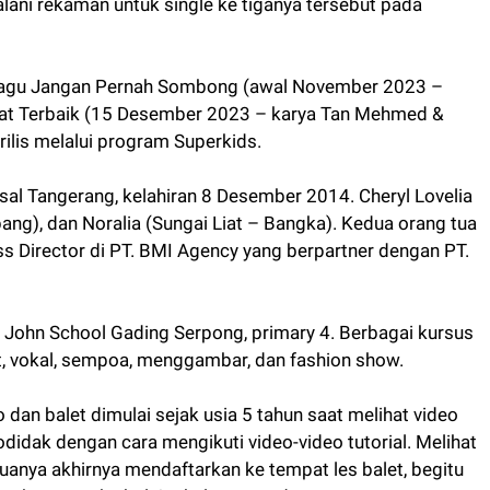
lani rekaman untuk single ke tiganya tersebut pada
is lagu Jangan Pernah Sombong (awal November 2023 –
bat Terbaik (15 Desember 2023 – karya Tan Mehmed &
irilis melalui program Superkids.
asal Tangerang, kelahiran 8 Desember 2014. Cheryl Lovelia
g), dan Noralia (Sungai Liat – Bangka). Kedua orang tua
ss Director di PT. BMI Agency yang berpartner dengan PT.
int John School Gading Serpong, primary 4. Berbagai kursus
alet, vokal, sempoa, menggambar, dan fashion show.
an balet dimulai sejak usia 5 tahun saat melihat video
todidak dengan cara mengikuti video-video tutorial. Melihat
 tuanya akhirnya mendaftarkan ke tempat les balet, begitu