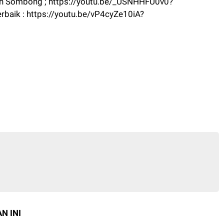
nah Sombong ; https://youtu.be/_USNHHFU0v0?
aik : https://youtu.be/vP4cyZe10iA?
N INI