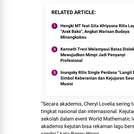
RELATED ARTICLE
Hengki MT feat Gita Afriyasna Rilis La
“Arak Bako”, Angkat Warisan Budaya
Minangkabau
Kenneth Trevi Melampaui Batas Dislek
Mewujudkan Mimpi Jadi Penyanyi
Profesional
Inungsky Rilis Single Perdana “Langit B
Simbol Keberanian dan Kejujuran Seo
Musisi
“Secara akademis, Cheryl Lovelia sering 
tingkat nasional dan internasional. Kejut
sekolah dalam event World Mathematic In
akademis kejutan bisa rekaman lagu bers
sendiri,” kata Benny Wong.