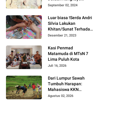
Batuah Cawako
September 02, 2024
Bukittinggi
Luar biasa !Serda Andri
Silvia Lakukan
Khitan/Sunat Terhadap
Anak Warga Binaannya
Desember 21, 2023
Kasi Penmad
Matamuda di MTsN 7
Lima Puluh Kota
Juli 16, 2026
Dari Lumpur Sawah
Tumbuh Harapan:
Mahasiswa KKN
Universitas Andalas
Agustus 02, 2026
Dampingi Demonstrasi
Program Sawah Pokok
Murah di Jorong Bayua