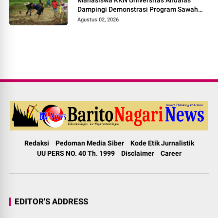
Dampingi Demonstrasi Program Sawah
Pokok Murah di Jorong Bayua
Agustus 02, 2026
Redaksi
Pedoman Media Siber
Kode Etik Jurnalistik
UU PERS NO. 40 Th. 1999
Disclaimer
Career
EDITOR'S ADDRESS