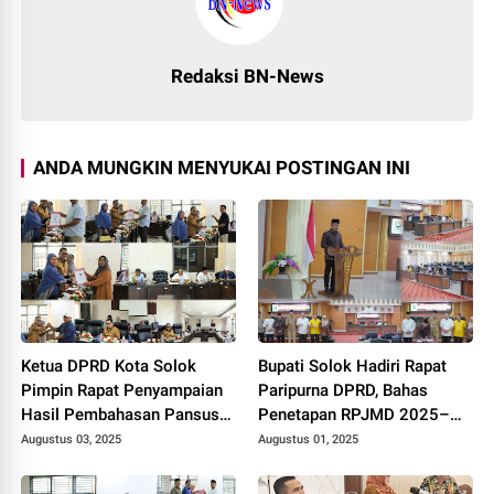
Redaksi BN-News
ANDA MUNGKIN MENYUKAI POSTINGAN INI
Ketua DPRD Kota Solok
Bupati Solok Hadiri Rapat
Pimpin Rapat Penyampaian
Paripurna DPRD, Bahas
Hasil Pembahasan Pansus
Penetapan RPJMD 2025–
RPJMD Tahun 2025-2029.
2029
Augustus 03, 2025
Augustus 01, 2025