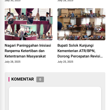
Pembangunan Jalan Menuju
Kesehatan, Pendidikan, dan
July 30, 2025
July 28, 2025
Nagari Pianggu 2025.
Infrastruktur 2025.
Nagari Paninggahan Inisiasi
Bupati Solok Kunjungi
Ranperna Ketertiban dan
Kementerian ATR/BPN,
Ketentraman Masyarakat
Dorong Percepatan Revisi
Perda RTRW Kabupaten
July 28, 2025
July 25, 2025
Solok 2025.
KOMENTAR
0