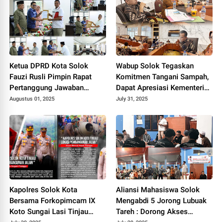
Ketua DPRD Kota Solok
Wabup Solok Tegaskan
Fauzi Rusli Pimpin Rapat
Komitmen Tangani Sampah,
Pertanggung Jawaban
Dapat Apresiasi Kementerian
Pelaksanaan APBD Kota
Lingkungan Hidup.
Augustus 01, 2025
July 31, 2025
Solok Tahun 2024.
Kapolres Solok Kota
Aliansi Mahasiswa Solok
Bersama Forkopimcam IX
Mengabdi 5 Jorong Lubuak
Koto Sungai Lasi Tinjau
Tareh : Dorong Akses