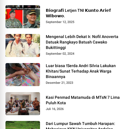
𝗕𝗶𝗼𝗴𝗿𝗮𝗳𝗶 Letjen TNI 𝗞𝘂𝗻𝘁𝗼 𝗔𝗿𝗶𝗲𝗳
𝗪𝗶𝗯𝗼𝘄𝗼.
September 12, 2025
Mengenal Lebih Dekat Ir. Nofil Anoverta
Datuak Rangkayo Batuah Cawako
Bukittinggi
September 02, 2024
Luar biasa !Serda Andri Silvia Lakukan
Khitan/Sunat Terhadap Anak Warga
Binaannya
Desember 21, 2023
Kasi Penmad Matamuda di MTsN 7 Lima
Puluh Kota
Juli 16, 2026
Dari Lumpur Sawah Tumbuh Harapan:
Mahasiswa KKN Universitas Andalas