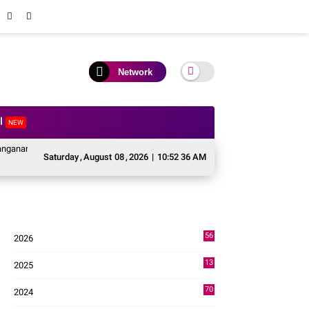
Network
al
NEW
Pascabencana Sektor Pertanian Kabupaten Solok, Alokasi Bantuan Irigasi Naik
Saturday
,
August
08
,
2026
|
10:52 37 AM
56
2026
3
13
2025
49
70
2024
7