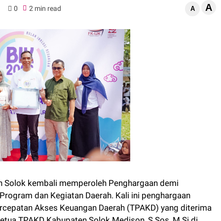
A
0
2 min read
A
n Solok kembali memperoleh Penghargaan demi
rogram dan Kegiatan Daerah. Kali ini penghargaan
ercepatan Akses Keuangan Daerah (TPAKD) yang diterima
Ketua TPAKD Kabupaten Solok Medison, S.Sos, M.Si di