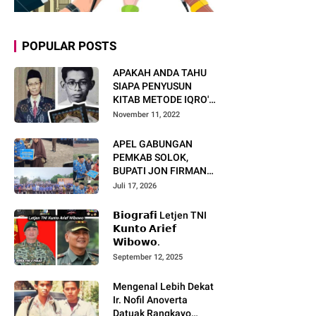
POPULAR POSTS
APAKAH ANDA TAHU
SIAPA PENYUSUN
KITAB METODE IQRO'?
INI BIOGRAFI KH. AS'AD
November 11, 2022
HUMAM
APEL GABUNGAN
PEMKAB SOLOK,
BUPATI JON FIRMAN
PANDU TEKANKAN ASN
Juli 17, 2026
TINGKATKAN KINERJA
DAN PELAYANAN
𝗕𝗶𝗼𝗴𝗿𝗮𝗳𝗶 Letjen TNI
MASYARAKAT.
𝗞𝘂𝗻𝘁𝗼 𝗔𝗿𝗶𝗲𝗳
𝗪𝗶𝗯𝗼𝘄𝗼.
September 12, 2025
Mengenal Lebih Dekat
Ir. Nofil Anoverta
Datuak Rangkayo