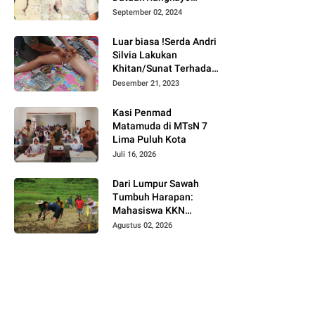
Batuah Cawako
September 02, 2024
Bukittinggi
Luar biasa !Serda Andri
Silvia Lakukan
Khitan/Sunat Terhadap
Anak Warga Binaannya
Desember 21, 2023
Kasi Penmad
Matamuda di MTsN 7
Lima Puluh Kota
Juli 16, 2026
Dari Lumpur Sawah
Tumbuh Harapan:
Mahasiswa KKN
Universitas Andalas
Agustus 02, 2026
Dampingi Demonstrasi
Program Sawah Pokok
Murah di Jorong Bayua