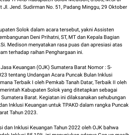
 Jl. Jend. Sudirman No. 51, Padang Minggu, 29 Oktober
paten Solok dalam acara tersebut, yakni Assisten
mbangunan Deni Prihatni, ST, MT dan Kepala Bagian
Si. Medison menyatakan rasa puas dan apresiasi atas
am terhadap raihan Penghargaan ini.
s Jasa Keuangan (OJK) Sumatera Barat Nomor : S-
23 tentang Undangan Acara Puncak Bulan Inklusi
ana Terbaik I oleh Pemkab Tanah Datar, Terbaik II oleh
Pemerintah Kabupaten Solok yang ditetapkan sebagai
Sumatera Barat. Kegiatan ini dilaksanakan sehubungan
 dan Inklusi Keuangan untuk TPAKD dalam rangka Puncak
arat Tahun 2023.
asi dan Inklusi Keuangan Tahun 2022 oleh OJK bahwa
Indek Inklusi 85,10%, ini menunjukan adanya Gap yg masih