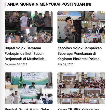
ANDA MUNGKIN MENYUKAI POSTINGAN INI
Bupati Solok Bersama
Kapolres Solok Sampaikan
Forkopimda Ikuti Subuh
Beberapa Penekanan di
Berjamaah di Mushollah
Kegiatan Bintohtal Polres
Nurussalam.
Solok 2025.
Augustus 02, 2025
July 31, 2025
Pemkab Solok Hadiri Gelar
Ketua TP. PKK Kabupaten