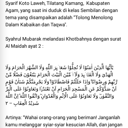
Syarif Koto Laweh, Tilatang Kamang, Kabupaten
Agam, yang saat ini duduk di kelas Sembilan dengan
tema yang disampaikan adalah “Tolong Menolong
Dalam Kabaikan dan Taqwa".
Syahrul Mubarak melandasi Khotbahnya dengan surat
Al Maidah ayat 2 :
يٰٓاَيُّهَا الَّذِيْنَ اٰمَنُوْا لَا تُحِلُّوْا شَعَاۤىِٕرَ اللّٰهِ وَلَا الشَّهْرَ الْحَرَامَ وَلَا
الْهَدْيَ وَلَا الْقَلَاۤىِٕدَ وَلَآ اٰۤمِّيْنَ الْبَيْتَ الْحَرَامَ يَبْتَغُوْنَ فَضْلًا مِّنْ
رَّبِّهِمْ وَرِضْوَانًا ۗوَاِذَا حَلَلْتُمْ فَاصْطَادُوْا ۗوَلَا يَجْرِمَنَّكُمْ شَنَاٰنُ قَوْمٍ
اَنْ صَدُّوْكُمْ عَنِ الْمَسْجِدِ الْحَرَامِ اَنْ تَعْتَدُوْۘا وَتَعَاوَنُوْا عَلَى الْبِرِّ
وَالتَّقْوٰىۖ وَلَا تَعَاوَنُوْا عَلَى الْاِثْمِ وَالْعُدْوَانِ ۖوَاتَّقُوا اللّٰهَ ۗاِنَّ اللّٰهَ
شَدِيْدُ الْعِقَابِ – ٢
Artinya: “Wahai orang-orang yang beriman! Janganlah
kamu melanggar syiar-syiar kesucian Allah, dan jangan