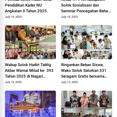
Pendidikan Kader NU
Solok Sosialisasi dan
Angkatan II Tahun 2025.
Seminar Pencegahan Bahaya
LGBT di Kalangan Sekolah
July 19, 2025
July 18, 2025
Demi Anak Bangsa 2025.
Wabup Solok Hadiri Tablig
Ringankan Beban Siswa,
Akbar Warnai Milad ke- 393
Wako Solok Salurkan 331
Tahun 2025 di Nagari
Seragam Gratis bersama
Paninjauan.
BAZNAS 2025.
July 16, 2025
July 12, 2025