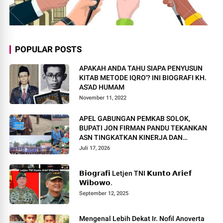
POPULAR POSTS
APAKAH ANDA TAHU SIAPA PENYUSUN
KITAB METODE IQRO'? INI BIOGRAFI KH.
AS'AD HUMAM
November 11, 2022
APEL GABUNGAN PEMKAB SOLOK,
BUPATI JON FIRMAN PANDU TEKANKAN
ASN TINGKATKAN KINERJA DAN
PELAYANAN MASYARAKAT.
Juli 17, 2026
𝗕𝗶𝗼𝗴𝗿𝗮𝗳𝗶 Letjen TNI 𝗞𝘂𝗻𝘁𝗼 𝗔𝗿𝗶𝗲𝗳
𝗪𝗶𝗯𝗼𝘄𝗼.
September 12, 2025
Mengenal Lebih Dekat Ir. Nofil Anoverta