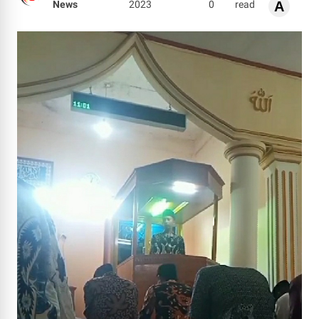
News
2023
0
read
A