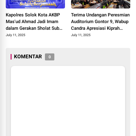
Kapolres Solok Kota AKBP
Terima Undangan Peresmian
Mas'ud Ahmad Jadi Imam
Auditorium Gontor 9, Wabup
dalam Gerakan Sholat Subuh
Candra Apresiasi Kiprah
Berjamaah di Masjid Nurul
Ponpes dalam
July 11, 2025
July 11, 2025
Ilmi
Mencerdaskan Umat 2025.
KOMENTAR
0