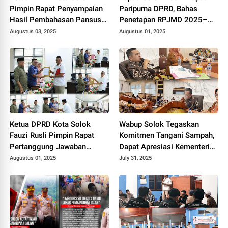
Pimpin Rapat Penyampaian
Paripurna DPRD, Bahas
Hasil Pembahasan Pansus
Penetapan RPJMD 2025–
RPJMD Tahun 2025-2029.
2029
Augustus 03, 2025
Augustus 01, 2025
Ketua DPRD Kota Solok
Wabup Solok Tegaskan
Fauzi Rusli Pimpin Rapat
Komitmen Tangani Sampah,
Pertanggung Jawaban
Dapat Apresiasi Kementerian
Pelaksanaan APBD Kota
Lingkungan Hidup.
Augustus 01, 2025
July 31, 2025
Solok Tahun 2024.