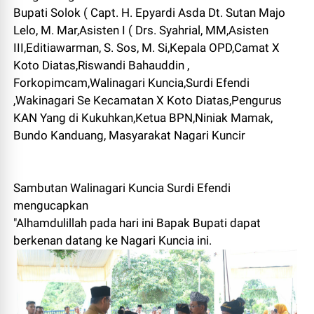
Bupati Solok ( Capt. H. Epyardi Asda Dt. Sutan Majo
Lelo, M. Mar,Asisten I ( Drs. Syahrial, MM,Asisten
III,Editiawarman, S. Sos, M. Si,Kepala OPD,Camat X
Koto Diatas,Riswandi Bahauddin ,
Forkopimcam,Walinagari Kuncia,Surdi Efendi
,Wakinagari Se Kecamatan X Koto Diatas,Pengurus
KAN Yang di Kukuhkan,Ketua BPN,Niniak Mamak,
Bundo Kanduang, Masyarakat Nagari Kuncir
Sambutan Walinagari Kuncia Surdi Efendi
mengucapkan
"Alhamdulillah pada hari ini Bapak Bupati dapat
berkenan datang ke Nagari Kuncia ini.