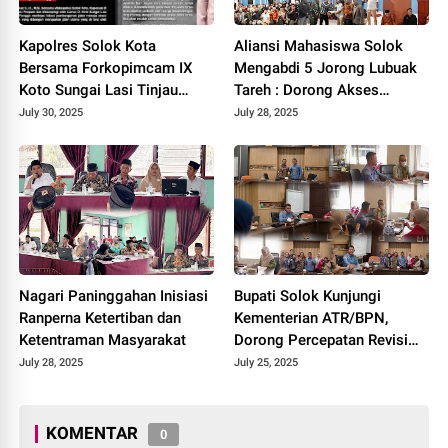
Kapolres Solok Kota
Aliansi Mahasiswa Solok
Bersama Forkopimcam IX
Mengabdi 5 Jorong Lubuak
Koto Sungai Lasi Tinjau
Tareh : Dorong Akses
Pembangunan Jalan Menuju
Kesehatan, Pendidikan, dan
July 30, 2025
July 28, 2025
Nagari Pianggu 2025.
Infrastruktur 2025.
Nagari Paninggahan Inisiasi
Bupati Solok Kunjungi
Ranperna Ketertiban dan
Kementerian ATR/BPN,
Ketentraman Masyarakat
Dorong Percepatan Revisi
Perda RTRW Kabupaten
July 28, 2025
July 25, 2025
Solok 2025.
KOMENTAR
0