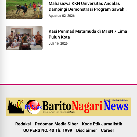
Mahasiswa KKN Universitas Andalas
Dampingi Demonstrasi Program Sawah
Pokok Murah di Jorong Bayua
Agustus 02, 2026
Kasi Penmad Matamuda di MTsN 7 Lima
Puluh Kota
Juli 16, 2026
Redaksi
Pedoman Media Siber
Kode Etik Jurnalistik
UU PERS NO. 40 Th. 1999
Disclaimer
Career