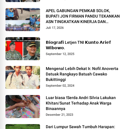
APEL GABUNGAN PEMKAB SOLOK,
BUPATI JON FIRMAN PANDU TEKANKAN
ASN TINGKATKAN KINERJA DAN
PELAYANAN MASYARAKAT.
Juli 17, 2026
𝗕𝗶𝗼𝗴𝗿𝗮𝗳𝗶 Letjen TNI 𝗞𝘂𝗻𝘁𝗼 𝗔𝗿𝗶𝗲𝗳
𝗪𝗶𝗯𝗼𝘄𝗼.
September 12, 2025
Mengenal Lebih Dekat Ir. Nofil Anoverta
Datuak Rangkayo Batuah Cawako
Bukittinggi
September 02, 2024
Luar biasa !Serda Andri Silvia Lakukan
Khitan/Sunat Terhadap Anak Warga
Binaannya
Desember 21, 2023
Dari Lumpur Sawah Tumbuh Harapan: