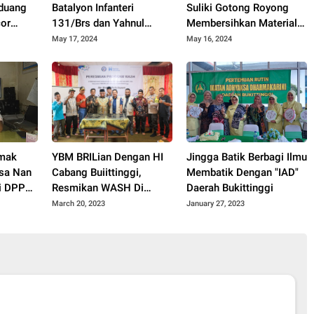
nduang
Batalyon Infanteri
Suliki Gotong Royong
or
131/Brs dan Yahnul
Membersihkan Material
ari
Residence Berkolaborasi
Longsor Yang Menimpa
May 17, 2024
May 16, 2024
ai Ke
Berikan Bantuan Hunian
Rumah Warga
ng
Layak Huni Untuk Warga
amak
YBM BRILian Dengan HI
Jingga Batik Berbagi Ilmu
osa Nan
Cabang Buiittinggi,
Membatik Dengan "IAD"
si DPPN
Resmikan WASH Di
Daerah Bukittinggi
Kampung Maur Hilir,
March 20, 2023
January 27, 2023
ntuan
Nagari Salareh Aia.