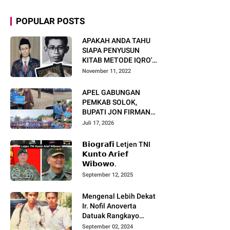
POPULAR POSTS
APAKAH ANDA TAHU
SIAPA PENYUSUN
KITAB METODE IQRO'?
INI BIOGRAFI KH. AS'AD
November 11, 2022
HUMAM
APEL GABUNGAN
PEMKAB SOLOK,
BUPATI JON FIRMAN
PANDU TEKANKAN ASN
Juli 17, 2026
TINGKATKAN KINERJA
DAN PELAYANAN
𝗕𝗶𝗼𝗴𝗿𝗮𝗳𝗶 Letjen TNI
MASYARAKAT.
𝗞𝘂𝗻𝘁𝗼 𝗔𝗿𝗶𝗲𝗳
𝗪𝗶𝗯𝗼𝘄𝗼.
September 12, 2025
Mengenal Lebih Dekat
Ir. Nofil Anoverta
Datuak Rangkayo
Batuah Cawako
September 02, 2024