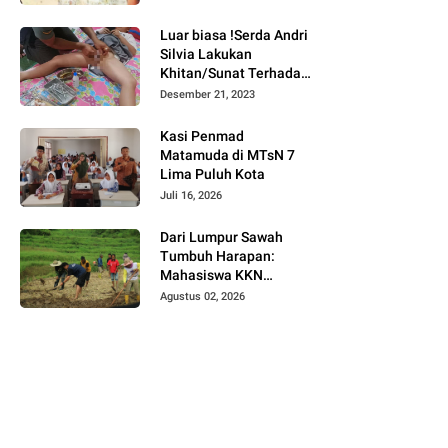
Bukittinggi
Luar biasa !Serda Andri
Silvia Lakukan
Khitan/Sunat Terhadap
Anak Warga Binaannya
Desember 21, 2023
Kasi Penmad
Matamuda di MTsN 7
Lima Puluh Kota
Juli 16, 2026
Dari Lumpur Sawah
Tumbuh Harapan:
Mahasiswa KKN
Universitas Andalas
Agustus 02, 2026
Dampingi Demonstrasi
Program Sawah Pokok
Murah di Jorong Bayua