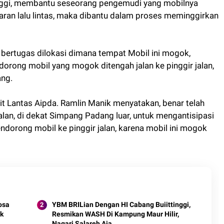
tinggi, membantu seseorang pengemudi yang mobilnya
an lalu lintas, maka dibantu dalam proses meminggirkan
g bertugas dilokasi dimana tempat Mobil ini mogok,
dorong mobil yang mogok ditengah jalan ke pinggir jalan,
ang.
it Lantas Aipda. Ramlin Manik menyatakan, benar telah
alan, di dekat Simpang Padang luar, untuk mengantisipasi
orong mobil ke pinggir jalan, karena mobil ini mogok
osa
YBM BRILian Dengan HI Cabang Buiittinggi,
k
Resmikan WASH Di Kampung Maur Hilir,
Nagari Salareh Aia.