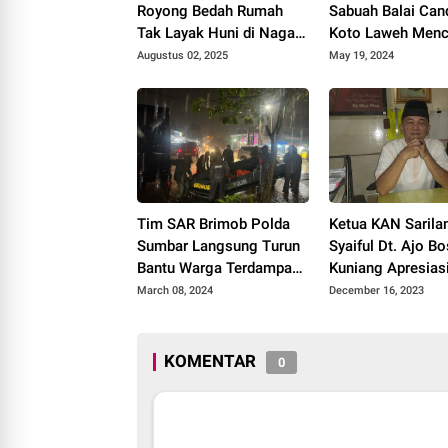
Royong Bedah Rumah
Sabuah Balai Ca
Tak Layak Huni di Nagari
Koto Laweh Menc
Muaro Paneh 2025.
Jalan Berlobang D
Augustus 02, 2025
May 19, 2024
Pakan Akad Samp
Simpang Candua
Tim SAR Brimob Polda
Ketua KAN Saril
Sumbar Langsung Turun
Syaiful Dt. Ajo B
Bantu Warga Terdampak
Kuniang Apresia
Banjir di Tunggul Hitam
Sarilamak atas
March 08, 2024
December 16, 2023
Penggalangan Ba
Untuk Palestina
KOMENTAR
0