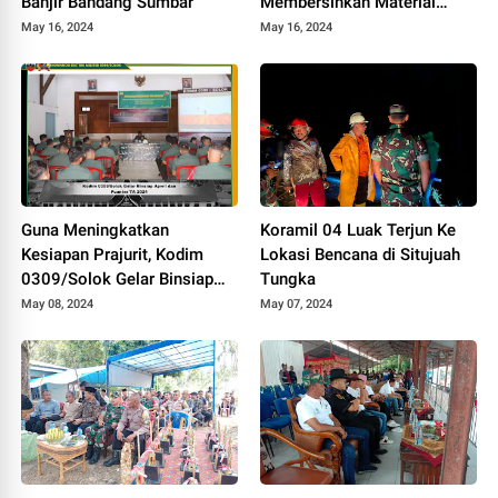
Banjir Bandang Sumbar
Membersihkan Material
Longsor Yang Menimpa
May 16, 2024
May 16, 2024
Rumah Warga
Guna Meningkatkan
Koramil 04 Luak Terjun Ke
Kesiapan Prajurit, Kodim
Lokasi Bencana di Situjuah
0309/Solok Gelar Binsiap
Tungka
Apwil dan Puanter TA 2024
May 08, 2024
May 07, 2024