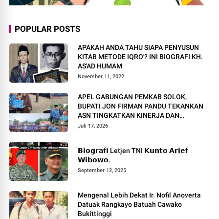
POPULAR POSTS
APAKAH ANDA TAHU SIAPA PENYUSUN
KITAB METODE IQRO'? INI BIOGRAFI KH.
AS'AD HUMAM
November 11, 2022
APEL GABUNGAN PEMKAB SOLOK,
BUPATI JON FIRMAN PANDU TEKANKAN
ASN TINGKATKAN KINERJA DAN
PELAYANAN MASYARAKAT.
Juli 17, 2026
𝗕𝗶𝗼𝗴𝗿𝗮𝗳𝗶 Letjen TNI 𝗞𝘂𝗻𝘁𝗼 𝗔𝗿𝗶𝗲𝗳
𝗪𝗶𝗯𝗼𝘄𝗼.
September 12, 2025
Mengenal Lebih Dekat Ir. Nofil Anoverta
Datuak Rangkayo Batuah Cawako
Bukittinggi