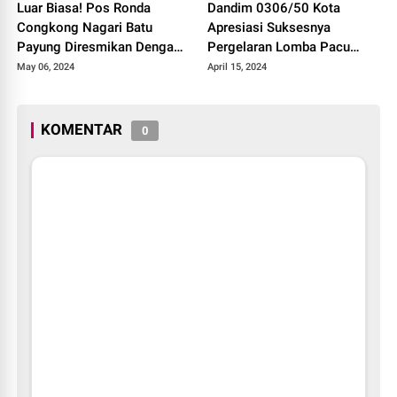
Luar Biasa! Pos Ronda
Dandim 0306/50 Kota
Congkong Nagari Batu
Apresiasi Suksesnya
Payung Diresmikan Dengan
Pergelaran Lomba Pacu
Meriah
Kuda Lebaran Cup 2024
May 06, 2024
April 15, 2024
Kota Payakumbuh
KOMENTAR
0