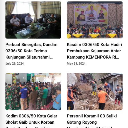
Perkuat Sinergitas, Dandim
Kasdim 0306/50 Kota Hadiri
0306/50 Kota Terima
Pembukaan Kejuaraan Antar
Kunjungan Silaturrahmi
Kampung KEMENPORA RI
Ketua Pengadilan Negeri
Tahun 2024
July 29, 2024
May 31, 2024
Tanjung Pati
Kodim 0306/50 Kota Gelar
Personil Koramil 03 Suliki
Sholat Gaib Untuk Korban
Gotong Royong