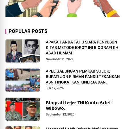
POPULAR POSTS
APAKAH ANDA TAHU SIAPA PENYUSUN
KITAB METODE IQRO'? INI BIOGRAFI KH.
AS'AD HUMAM
November 11, 2022
APEL GABUNGAN PEMKAB SOLOK,
BUPATI JON FIRMAN PANDU TEKANKAN
ASN TINGKATKAN KINERJA DAN
PELAYANAN MASYARAKAT.
Juli 17, 2026
𝗕𝗶𝗼𝗴𝗿𝗮𝗳𝗶 Letjen TNI 𝗞𝘂𝗻𝘁𝗼 𝗔𝗿𝗶𝗲𝗳
𝗪𝗶𝗯𝗼𝘄𝗼.
September 12, 2025
Mengenal Lebih Dekat Ir. Nofil Anoverta