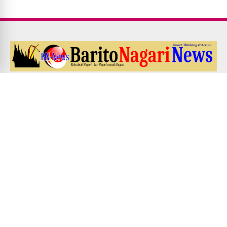
Redaksi
Pedoman Media Siber
Kode Etik Jurnalistik
UU PERS NO. 40 Th. 1999
Disclaimer
Career
EDITOR'S ADDRESS
Jl. Veteran no. 10, Simpang Tembok, Kota Bukittinggi. Contact:
0852-7431-4969 / 0812-6133-4765
© Copyright
2026
-
Barito Nagari News
-
Fitra Yadi Malin Parmato