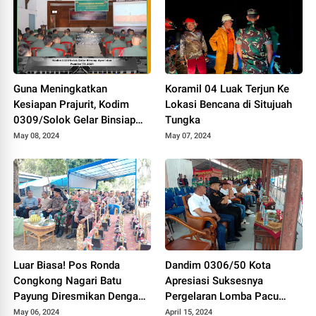
Guna Meningkatkan
Koramil 04 Luak Terjun Ke
Kesiapan Prajurit, Kodim
Lokasi Bencana di Situjuah
0309/Solok Gelar Binsiap
Tungka
Apwil dan Puanter TA 2024
May 08, 2024
May 07, 2024
Luar Biasa! Pos Ronda
Dandim 0306/50 Kota
Congkong Nagari Batu
Apresiasi Suksesnya
Payung Diresmikan Dengan
Pergelaran Lomba Pacu
Meriah
Kuda Lebaran Cup 2024
May 06, 2024
April 15, 2024