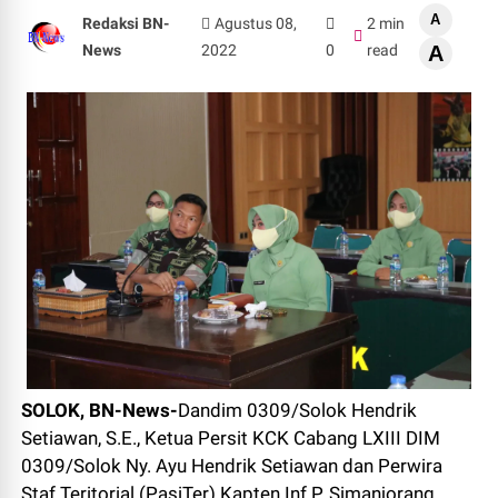
A
Redaksi BN-
Agustus 08,
2 min
News
2022
0
read
A
SOLOK, BN-News-
Dandim 0309/Solok Hendrik
Setiawan, S.E., Ketua Persit KCK Cabang LXIII DIM
0309/Solok Ny. Ayu Hendrik Setiawan dan Perwira
Staf Teritorial (PasiTer) Kapten Inf P. Simanjorang