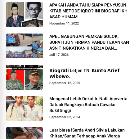
APAKAH ANDA TAHU SIAPA PENYUSUN
KITAB METODE IQRO'? INI BIOGRAFI KH.
AS'AD HUMAM
November 11, 2022
APEL GABUNGAN PEMKAB SOLOK,
BUPATI JON FIRMAN PANDU TEKANKAN
ASN TINGKATKAN KINERJA DAN
PELAYANAN MASYARAKAT.
Juli 17, 2026
𝗕𝗶𝗼𝗴𝗿𝗮𝗳𝗶 Letjen TNI 𝗞𝘂𝗻𝘁𝗼 𝗔𝗿𝗶𝗲𝗳
𝗪𝗶𝗯𝗼𝘄𝗼.
September 12, 2025
Mengenal Lebih Dekat Ir. Nofil Anoverta
Datuak Rangkayo Batuah Cawako
Bukittinggi
September 02, 2024
Luar biasa !Serda Andri Silvia Lakukan
Khitan/Sunat Terhadap Anak Warga