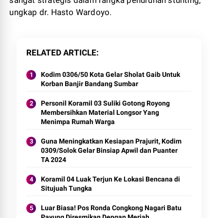
sangat strategis dalam rangka penurunan stunting,"
ungkap dr. Hasto Wardoyo.
RELATED ARTICLE
Kodim 0306/50 Kota Gelar Sholat Gaib Untuk
Korban Banjir Bandang Sumbar
Personil Koramil 03 Suliki Gotong Royong
Membersihkan Material Longsor Yang
Menimpa Rumah Warga
Guna Meningkatkan Kesiapan Prajurit, Kodim
0309/Solok Gelar Binsiap Apwil dan Puanter
TA 2024
Koramil 04 Luak Terjun Ke Lokasi Bencana di
Situjuah Tungka
Luar Biasa! Pos Ronda Congkong Nagari Batu
Payung Diresmikan Dengan Meriah