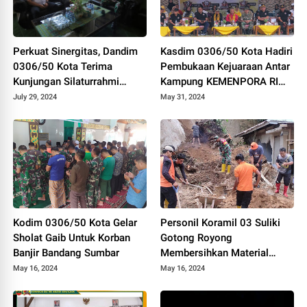
Perkuat Sinergitas, Dandim
Kasdim 0306/50 Kota Hadiri
0306/50 Kota Terima
Pembukaan Kejuaraan Antar
Kunjungan Silaturrahmi
Kampung KEMENPORA RI
Ketua Pengadilan Negeri
Tahun 2024
July 29, 2024
May 31, 2024
Tanjung Pati
Kodim 0306/50 Kota Gelar
Personil Koramil 03 Suliki
Sholat Gaib Untuk Korban
Gotong Royong
Banjir Bandang Sumbar
Membersihkan Material
Longsor Yang Menimpa
May 16, 2024
May 16, 2024
Rumah Warga