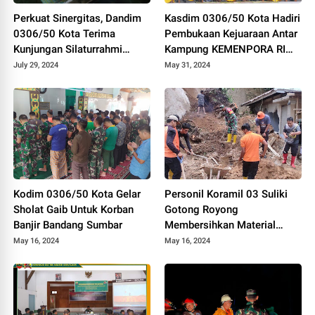
Perkuat Sinergitas, Dandim
Kasdim 0306/50 Kota Hadiri
0306/50 Kota Terima
Pembukaan Kejuaraan Antar
Kunjungan Silaturrahmi
Kampung KEMENPORA RI
Ketua Pengadilan Negeri
Tahun 2024
July 29, 2024
May 31, 2024
Tanjung Pati
Kodim 0306/50 Kota Gelar
Personil Koramil 03 Suliki
Sholat Gaib Untuk Korban
Gotong Royong
Banjir Bandang Sumbar
Membersihkan Material
Longsor Yang Menimpa
May 16, 2024
May 16, 2024
Rumah Warga