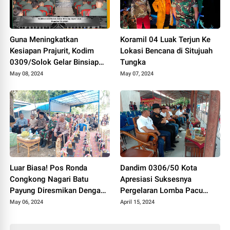
Guna Meningkatkan
Koramil 04 Luak Terjun Ke
Kesiapan Prajurit, Kodim
Lokasi Bencana di Situjuah
0309/Solok Gelar Binsiap
Tungka
Apwil dan Puanter TA 2024
May 08, 2024
May 07, 2024
Luar Biasa! Pos Ronda
Dandim 0306/50 Kota
Congkong Nagari Batu
Apresiasi Suksesnya
Payung Diresmikan Dengan
Pergelaran Lomba Pacu
Meriah
Kuda Lebaran Cup 2024
May 06, 2024
April 15, 2024
Kota Payakumbuh