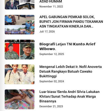
AS'AD HUMAM
November 11, 2022
APEL GABUNGAN PEMKAB SOLOK,
BUPATI JON FIRMAN PANDU TEKANKAN
ASN TINGKATKAN KINERJA DAN
PELAYANAN MASYARAKAT.
Juli 17, 2026
𝗕𝗶𝗼𝗴𝗿𝗮𝗳𝗶 Letjen TNI 𝗞𝘂𝗻𝘁𝗼 𝗔𝗿𝗶𝗲𝗳
𝗪𝗶𝗯𝗼𝘄𝗼.
September 12, 2025
Mengenal Lebih Dekat Ir. Nofil Anoverta
Datuak Rangkayo Batuah Cawako
Bukittinggi
September 02, 2024
Luar biasa !Serda Andri Silvia Lakukan
Khitan/Sunat Terhadap Anak Warga
Binaannya
Desember 21, 2023