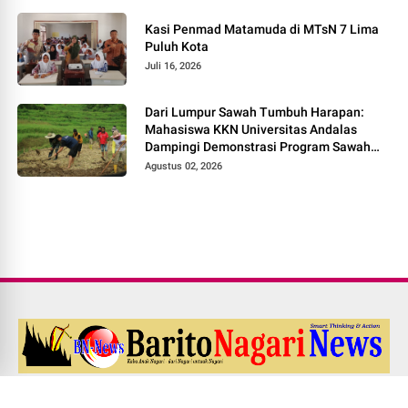
Kasi Penmad Matamuda di MTsN 7 Lima
Puluh Kota
Juli 16, 2026
Dari Lumpur Sawah Tumbuh Harapan:
Mahasiswa KKN Universitas Andalas
Dampingi Demonstrasi Program Sawah
Pokok Murah di Jorong Bayua
Agustus 02, 2026
Redaksi
Pedoman Media Siber
Kode Etik Jurnalistik