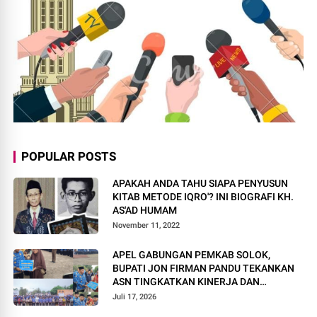
POPULAR POSTS
APAKAH ANDA TAHU SIAPA PENYUSUN
KITAB METODE IQRO'? INI BIOGRAFI KH.
AS'AD HUMAM
November 11, 2022
APEL GABUNGAN PEMKAB SOLOK,
BUPATI JON FIRMAN PANDU TEKANKAN
ASN TINGKATKAN KINERJA DAN
PELAYANAN MASYARAKAT.
Juli 17, 2026