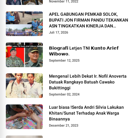
November 11, 2022
APEL GABUNGAN PEMKAB SOLOK,
BUPATI JON FIRMAN PANDU TEKANKAN
ASN TINGKATKAN KINERJA DAN
PELAYANAN MASYARAKAT.
Juli 17, 2026
𝗕𝗶𝗼𝗴𝗿𝗮𝗳𝗶 Letjen TNI 𝗞𝘂𝗻𝘁𝗼 𝗔𝗿𝗶𝗲𝗳
𝗪𝗶𝗯𝗼𝘄𝗼.
September 12, 2025
Mengenal Lebih Dekat Ir. Nofil Anoverta
Datuak Rangkayo Batuah Cawako
Bukittinggi
September 02, 2024
Luar biasa !Serda Andri Silvia Lakukan
Khitan/Sunat Terhadap Anak Warga
Binaannya
Desember 21, 2023