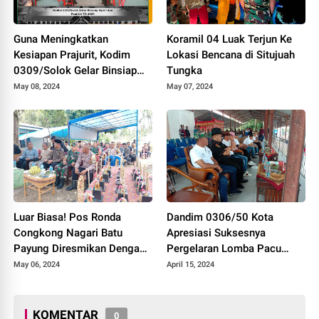
Guna Meningkatkan
Koramil 04 Luak Terjun Ke
Kesiapan Prajurit, Kodim
Lokasi Bencana di Situjuah
0309/Solok Gelar Binsiap
Tungka
Apwil dan Puanter TA 2024
May 08, 2024
May 07, 2024
Luar Biasa! Pos Ronda
Dandim 0306/50 Kota
Congkong Nagari Batu
Apresiasi Suksesnya
Payung Diresmikan Dengan
Pergelaran Lomba Pacu
Meriah
Kuda Lebaran Cup 2024
May 06, 2024
April 15, 2024
Kota Payakumbuh
KOMENTAR
0