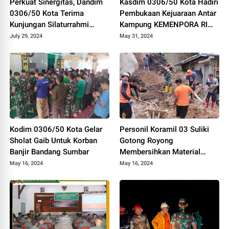
Perkuat Sinergitas, Dandim
Kasdim 0306/50 Kota Hadiri
0306/50 Kota Terima
Pembukaan Kejuaraan Antar
Kunjungan Silaturrahmi
Kampung KEMENPORA RI
Ketua Pengadilan Negeri
Tahun 2024
July 29, 2024
May 31, 2024
Tanjung Pati
Kodim 0306/50 Kota Gelar
Personil Koramil 03 Suliki
Sholat Gaib Untuk Korban
Gotong Royong
Banjir Bandang Sumbar
Membersihkan Material
Longsor Yang Menimpa
May 16, 2024
May 16, 2024
Rumah Warga