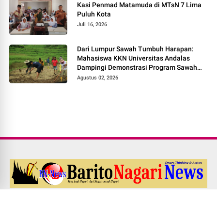
Kasi Penmad Matamuda di MTsN 7 Lima
Puluh Kota
Juli 16, 2026
Dari Lumpur Sawah Tumbuh Harapan:
Mahasiswa KKN Universitas Andalas
Dampingi Demonstrasi Program Sawah
Pokok Murah di Jorong Bayua
Agustus 02, 2026
Redaksi
Pedoman Media Siber
Kode Etik Jurnalistik
UU PERS NO. 40 Th. 1999
Disclaimer
Career