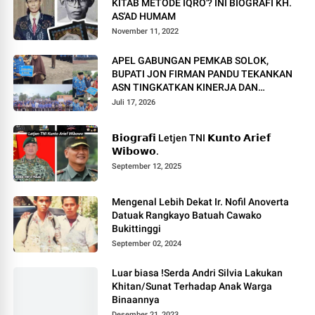
KITAB METODE IQRO'? INI BIOGRAFI KH.
AS'AD HUMAM
November 11, 2022
APEL GABUNGAN PEMKAB SOLOK,
BUPATI JON FIRMAN PANDU TEKANKAN
ASN TINGKATKAN KINERJA DAN
PELAYANAN MASYARAKAT.
Juli 17, 2026
𝗕𝗶𝗼𝗴𝗿𝗮𝗳𝗶 Letjen TNI 𝗞𝘂𝗻𝘁𝗼 𝗔𝗿𝗶𝗲𝗳
𝗪𝗶𝗯𝗼𝘄𝗼.
September 12, 2025
Mengenal Lebih Dekat Ir. Nofil Anoverta
Datuak Rangkayo Batuah Cawako
Bukittinggi
September 02, 2024
Luar biasa !Serda Andri Silvia Lakukan
Khitan/Sunat Terhadap Anak Warga
Binaannya
Desember 21, 2023