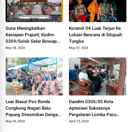
Guna Meningkatkan
Koramil 04 Luak Terjun Ke
Kesiapan Prajurit, Kodim
Lokasi Bencana di Situjuah
0309/Solok Gelar Binsiap
Tungka
Apwil dan Puanter TA 2024
May 08, 2024
May 07, 2024
Luar Biasa! Pos Ronda
Dandim 0306/50 Kota
Congkong Nagari Batu
Apresiasi Suksesnya
Payung Diresmikan Dengan
Pergelaran Lomba Pacu
Meriah
Kuda Lebaran Cup 2024
May 06, 2024
April 15, 2024
Kota Payakumbuh