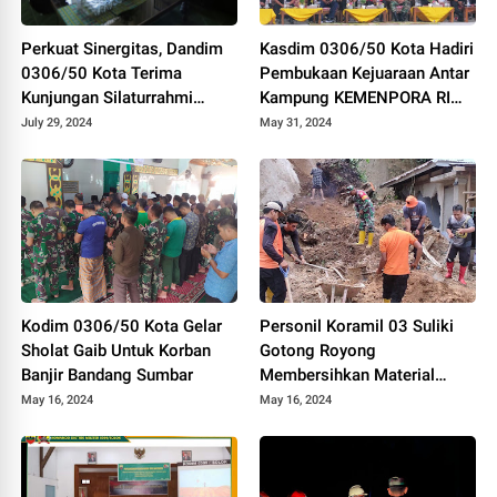
Perkuat Sinergitas, Dandim
Kasdim 0306/50 Kota Hadiri
0306/50 Kota Terima
Pembukaan Kejuaraan Antar
Kunjungan Silaturrahmi
Kampung KEMENPORA RI
Ketua Pengadilan Negeri
Tahun 2024
July 29, 2024
May 31, 2024
Tanjung Pati
Kodim 0306/50 Kota Gelar
Personil Koramil 03 Suliki
Sholat Gaib Untuk Korban
Gotong Royong
Banjir Bandang Sumbar
Membersihkan Material
Longsor Yang Menimpa
May 16, 2024
May 16, 2024
Rumah Warga