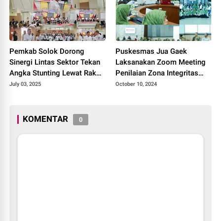
Pemkab Solok Dorong
Puskesmas Jua Gaek
Sinergi Lintas Sektor Tekan
Laksanakan Zoom Meeting
Angka Stunting Lewat Rakor
Penilaian Zona Integritas
TPPS 2025.
Menuju Wilayah Bebas
July 03, 2025
October 10, 2024
Korupsi (WBK)
KOMENTAR
0