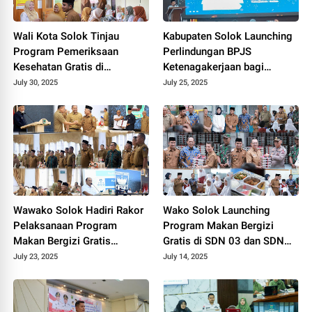
Wali Kota Solok Tinjau
Kabupaten Solok Launching
Program Pemeriksaan
Perlindungan BPJS
Kesehatan Gratis di
Ketenagakerjaan bagi
Puskesmas Tanah Garam
Pekerja Rentan.
July 30, 2025
July 25, 2025
2025.
Wawako Solok Hadiri Rakor
Wako Solok Launching
Pelaksanaan Program
Program Makan Bergizi
Makan Bergizi Gratis
Gratis di SDN 03 dan SDN
Sumatera Barat 2025.
05 Kampung Jawa 2025.
July 23, 2025
July 14, 2025