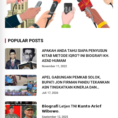
POPULAR POSTS
APAKAH ANDA TAHU SIAPA PENYUSUN
KITAB METODE IQRO'? INI BIOGRAFI KH.
AS'AD HUMAM
November 11, 2022
APEL GABUNGAN PEMKAB SOLOK,
BUPATI JON FIRMAN PANDU TEKANKAN
ASN TINGKATKAN KINERJA DAN
PELAYANAN MASYARAKAT.
Juli 17, 2026
𝗕𝗶𝗼𝗴𝗿𝗮𝗳𝗶 Letjen TNI 𝗞𝘂𝗻𝘁𝗼 𝗔𝗿𝗶𝗲𝗳
𝗪𝗶𝗯𝗼𝘄𝗼.
September 12, 2025