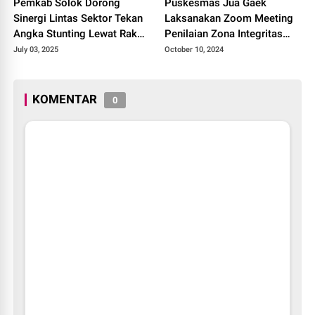
Pemkab Solok Dorong
Puskesmas Jua Gaek
Sinergi Lintas Sektor Tekan
Laksanakan Zoom Meeting
Angka Stunting Lewat Rakor
Penilaian Zona Integritas
TPPS 2025.
Menuju Wilayah Bebas
July 03, 2025
October 10, 2024
Korupsi (WBK)
KOMENTAR
0