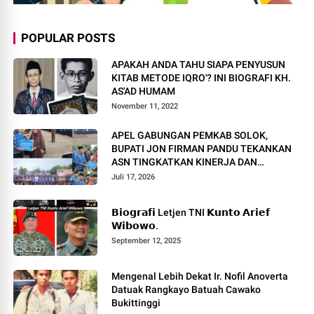
POPULAR POSTS
APAKAH ANDA TAHU SIAPA PENYUSUN
KITAB METODE IQRO'? INI BIOGRAFI KH.
AS'AD HUMAM
November 11, 2022
APEL GABUNGAN PEMKAB SOLOK,
BUPATI JON FIRMAN PANDU TEKANKAN
ASN TINGKATKAN KINERJA DAN
PELAYANAN MASYARAKAT.
Juli 17, 2026
𝗕𝗶𝗼𝗴𝗿𝗮𝗳𝗶 Letjen TNI 𝗞𝘂𝗻𝘁𝗼 𝗔𝗿𝗶𝗲𝗳
𝗪𝗶𝗯𝗼𝘄𝗼.
September 12, 2025
Mengenal Lebih Dekat Ir. Nofil Anoverta
Datuak Rangkayo Batuah Cawako
Bukittinggi