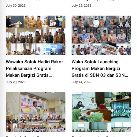
Puskesmas Tanah Garam
Pekerja Rentan.
July 30, 2025
July 25, 2025
2025.
Wawako Solok Hadiri Rakor
Wako Solok Launching
Pelaksanaan Program
Program Makan Bergizi
Makan Bergizi Gratis
Gratis di SDN 03 dan SDN
Sumatera Barat 2025.
05 Kampung Jawa 2025.
July 23, 2025
July 14, 2025