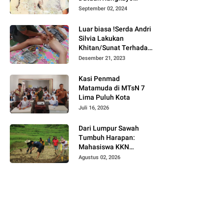
Batuah Cawako
September 02, 2024
Bukittinggi
Luar biasa !Serda Andri
Silvia Lakukan
Khitan/Sunat Terhadap
Anak Warga Binaannya
Desember 21, 2023
Kasi Penmad
Matamuda di MTsN 7
Lima Puluh Kota
Juli 16, 2026
Dari Lumpur Sawah
Tumbuh Harapan:
Mahasiswa KKN
Universitas Andalas
Agustus 02, 2026
Dampingi Demonstrasi
Program Sawah Pokok
Murah di Jorong Bayua