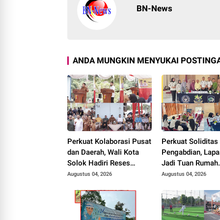
BN-News
ANDA MUNGKIN MENYUKAI POSTINGA
Perkuat Kolaborasi Pusat
Perkuat Soliditas
dan Daerah, Wali Kota
Pengabdian, Lapa
Solok Hadiri Reses
Jadi Tuan Rumah
Anggota DPR RI H. Zigo
Musyawarah
Augustus 04, 2026
Augustus 04, 2026
Rolanda
Pembentukan Pe
P3I Tingkat Daer