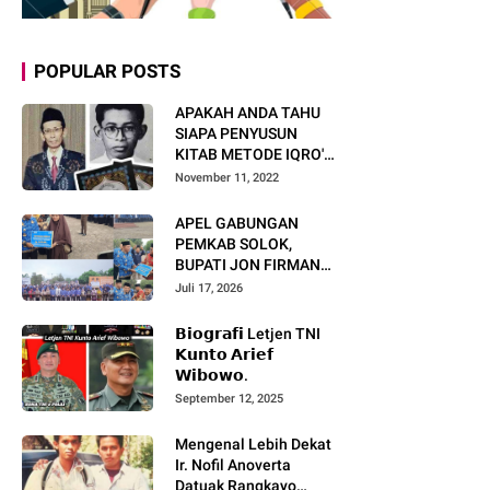
POPULAR POSTS
APAKAH ANDA TAHU
SIAPA PENYUSUN
KITAB METODE IQRO'?
INI BIOGRAFI KH. AS'AD
November 11, 2022
HUMAM
APEL GABUNGAN
PEMKAB SOLOK,
BUPATI JON FIRMAN
PANDU TEKANKAN ASN
Juli 17, 2026
TINGKATKAN KINERJA
DAN PELAYANAN
𝗕𝗶𝗼𝗴𝗿𝗮𝗳𝗶 Letjen TNI
MASYARAKAT.
𝗞𝘂𝗻𝘁𝗼 𝗔𝗿𝗶𝗲𝗳
𝗪𝗶𝗯𝗼𝘄𝗼.
September 12, 2025
Mengenal Lebih Dekat
Ir. Nofil Anoverta
Datuak Rangkayo