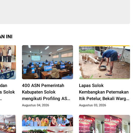
N INI
 dan
400 ASN Pemerintah
Lapas Solok
s Solok
Kabupaten Solok
Kembangkan Peternakan
mengikuti Profiling ASN
Itik Petelur, Bekali Warga
2026.
Binaan dengan
Augustus 04, 2026
Augustus 03, 2026
ngurus
Keterampilan Produktif.
ah.