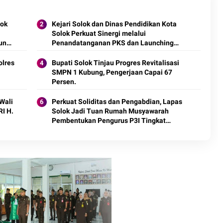
lok
Kejari Solok dan Dinas Pendidikan Kota
Solok Perkuat Sinergi melalui
un
Penandatanganan PKS dan Launching
Program Jaksa Masuk Sekolah.
olres
Bupati Solok Tinjau Progres Revitalisasi
SMPN 1 Kubung, Pengerjaan Capai 67
Wali
Perkuat Soliditas dan Pengabdian, Lapas
RI H.
Solok Jadi Tuan Rumah Musyawarah
Pembentukan Pengurus P3I Tingkat
Daerah.