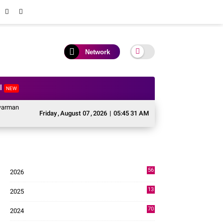
Network
al
NEW
yjen TNI Krido Pramono Jadi Ikon Singing Competition HUT ke 81 RI
Perk
Friday
,
August
07
,
2026
|
05:45 32 AM
56
2026
2
13
2025
49
70
2024
7