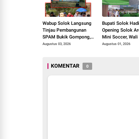
Wabup Solok Langsung
Bupati Solok Hadi
Tinjau Pembangunan
Opening Solok Ar
SPAM Bukik Gompong,
Mini Soccer, Wali
Target Rampung Akhir
Solok Resmikan F
Augustus 03, 2026
Augustus 01, 2026
Oktober 2026
Olahraga Baru Ta
2026
KOMENTAR
0