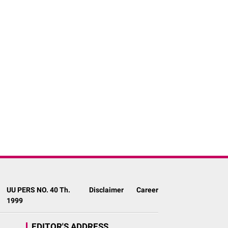
UU PERS NO. 40 Th.
Disclaimer
Career
1999
EDITOR'S ADDRESS