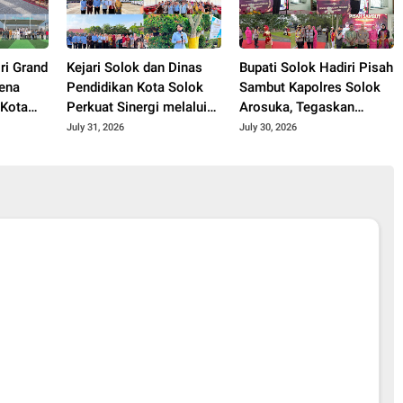
ri Grand
Kejari Solok dan Dinas
Bupati Solok Hadiri Pisah
ena
Pendidikan Kota Solok
Sambut Kapolres Solok
 Kota
Perkuat Sinergi melalui
Arosuka, Tegaskan
asilitas
Penandatanganan PKS
Komitmen Perkuat
July 31, 2026
July 30, 2026
hun
dan Launching Program
Sinergi Jaga Kamtibmas.
Jaksa Masuk Sekolah.