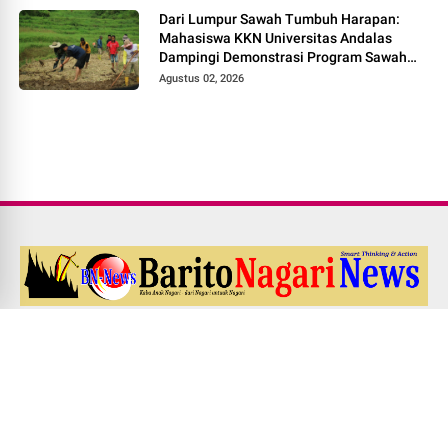
Dari Lumpur Sawah Tumbuh Harapan:
Mahasiswa KKN Universitas Andalas
Dampingi Demonstrasi Program Sawah
Pokok Murah di Jorong Bayua
Agustus 02, 2026
Redaksi
Pedoman Media Siber
Kode Etik Jurnalistik
UU PERS NO. 40 Th. 1999
Disclaimer
Career