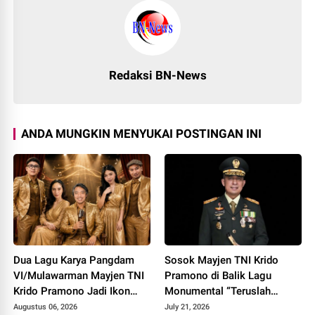
Redaksi BN-News
ANDA MUNGKIN MENYUKAI POSTINGAN INI
Dua Lagu Karya Pangdam
Sosok Mayjen TNI Krido
VI/Mulawarman Mayjen TNI
Pramono di Balik Lagu
Krido Pramono Jadi Ikon
Monumental “Teruslah
Singing Competition HUT ke
Melangkah”
Augustus 06, 2026
July 21, 2026