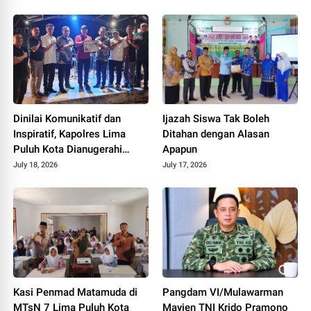
81 RI
Dinilai Komunikatif dan
Ijazah Siswa Tak Boleh
Inspiratif, Kapolres Lima
Ditahan dengan Alasan
Puluh Kota Dianugerahi
Apapun
Penghargaan
July 18, 2026
July 17, 2026
Kasi Penmad Matamuda di
Pangdam VI/Mulawarman
MTsN 7 Lima Puluh Kota
Mayjen TNI Krido Pramono