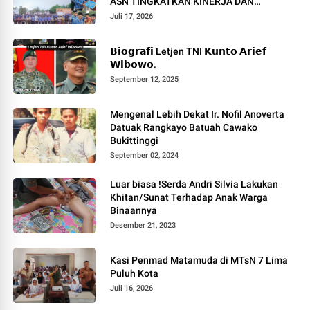
ASN TINGKATKAN KINERJA DAN
PELAYANAN MASYARAKAT.
Juli 17, 2026
𝗕𝗶𝗼𝗴𝗿𝗮𝗳𝗶 Letjen TNI 𝗞𝘂𝗻𝘁𝗼 𝗔𝗿𝗶𝗲𝗳
𝗪𝗶𝗯𝗼𝘄𝗼.
September 12, 2025
Mengenal Lebih Dekat Ir. Nofil Anoverta
Datuak Rangkayo Batuah Cawako
Bukittinggi
September 02, 2024
Luar biasa !Serda Andri Silvia Lakukan
Khitan/Sunat Terhadap Anak Warga
Binaannya
Desember 21, 2023
Kasi Penmad Matamuda di MTsN 7 Lima
Puluh Kota
Juli 16, 2026