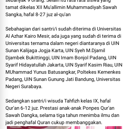
sebanyak 9 orang. Selain itu rata rata siswa yang
tamat dikelas XII Mu'allimin Muhammadiyah Sawah
Sangka, hafal 8-27 juz al-qu'an
Sebahagian dari santri/i sudah diterima di Universitas
Al Azhar Kairo Mesir, ada juga yang sudah di terima di
Universitas ternama dalam negeri diantaranya di UIN
Sunan Kalijaga Jogja Karta, UIN Syeh M.Djamil
Djambek Bukittinggi, UIN Imam Bonjol Padang, UIN
Syarif Hidayatullah Jakarta, UIN Syarif Kasim Riau, UIN
MUhammad Yunus Batusangkar, Poltekes Kemenkes
Padang, UIN Sunan Gunung Jati Bandung, Universitas
Negeri Surabaya.
Sedangkan santri/i wisuda Tahfizh kelas IX, hafal
Qur'an 6-12 juz. Prestasi anak-anak Ponpes Qur'an
Sawah Dangka, selama tiga tahun menimba ilmu dan
jadi penghafal Quran cukup membanggakan.