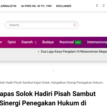
 JURNALISTIK
UU PERS NO. 40 TH. 1999
DISCLAIMER
er
Opini
Daerah
Budaya
Nasional
Internasion
HOT
Dua Lagu Karya Pangdam VI/Mulawarman Mayjen TNI Kri
.
iri Pisah Sambut Kajari Solok, Hangatkan Sinergi Penegakan Hukum di Balairung 99 Tahun 2026.
Lapas Solok Hadiri Pisah Sambut
 Sinergi Penegakan Hukum di