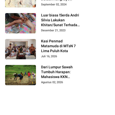
Batuah Cawako
September 02, 2024
Bukittinggi
Luar biasa !Serda Andri
Silvia Lakukan
Khitan/Sunat Terhadap
Anak Warga Binaannya
Desember 21, 2023
Kasi Penmad
Matamuda di MTsN 7
Lima Puluh Kota
Juli 16, 2026
Dari Lumpur Sawah
Tumbuh Harapan:
Mahasiswa KKN
Universitas Andalas
Agustus 02, 2026
Dampingi Demonstrasi
Program Sawah Pokok
Murah di Jorong Bayua