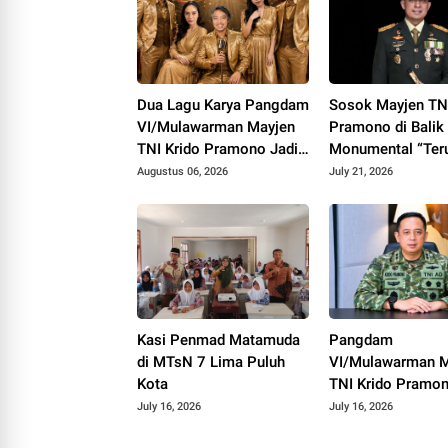
Dua Lagu Karya Pangdam
Sosok Mayjen TNI
VI/Mulawarman Mayjen
Pramono di Balik
TNI Krido Pramono Jadi
Monumental “Ter
Ikon Singing Competition
Melangkah”
Augustus 06, 2026
July 21, 2026
HUT ke 81 RI
Kasi Penmad Matamuda
Pangdam
di MTsN 7 Lima Puluh
VI/Mulawarman M
Kota
TNI Krido Pramo
Luncurkan Lagu In
July 16, 2026
July 16, 2026
"Teruslah Melang