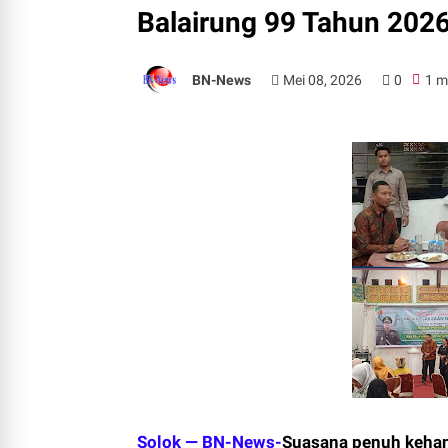
Balairung 99 Tahun 2026
BN-News
Mei 08, 2026
0
1 m
Solok — BN-News-
Suasana penuh kehan