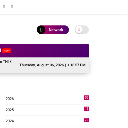
Network
al
NEW
do Pramono Jadi Ikon Singing Competition HUT ke 81 RI
Perkuat Kolabora
Thursday
,
August
06
,
2026
|
1:18 58 PM
56
2026
2
13
2025
49
70
2024
7