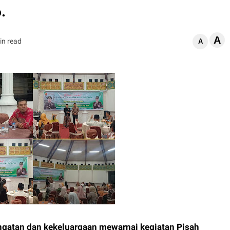
.
A
in read
A
gatan dan kekeluargaan mewarnai kegiatan Pisah