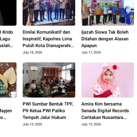
 Krido
Dinilai Komunikatif dan
Ijazah Siswa Tak Boleh
 Lagu
Inspiratif, Kapolres Lima
Ditahan dengan Alasan
uslah
Puluh Kota Dianugerahi
Apapun
Penghargaan
July 18, 2026
July 17, 2026
PWI Sumbar Bentuk TPF,
Amira Kim bersama
ayjen
Plt Ketua PWI Paliko
Senada Digital Records
no
Tempuh Jalur Hukum
Ceritakan Nusantara
spiratif
Lewat Nada
July 15, 2026
July 15, 2026
kah"