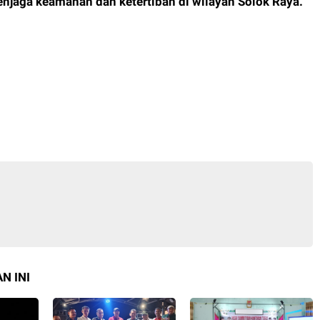
njaga keamanan dan ketertiban di wilayah Solok Raya.
N INI