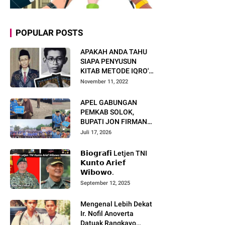
POPULAR POSTS
APAKAH ANDA TAHU
SIAPA PENYUSUN
KITAB METODE IQRO'?
INI BIOGRAFI KH. AS'AD
November 11, 2022
HUMAM
APEL GABUNGAN
PEMKAB SOLOK,
BUPATI JON FIRMAN
PANDU TEKANKAN ASN
Juli 17, 2026
TINGKATKAN KINERJA
DAN PELAYANAN
𝗕𝗶𝗼𝗴𝗿𝗮𝗳𝗶 Letjen TNI
MASYARAKAT.
𝗞𝘂𝗻𝘁𝗼 𝗔𝗿𝗶𝗲𝗳
𝗪𝗶𝗯𝗼𝘄𝗼.
September 12, 2025
Mengenal Lebih Dekat
Ir. Nofil Anoverta
Datuak Rangkayo