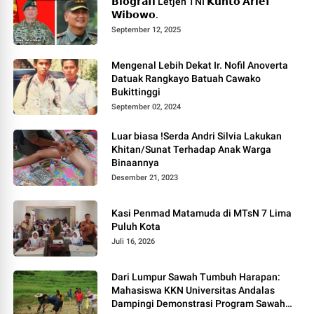
𝗕𝗶𝗼𝗴𝗿𝗮𝗳𝗶 Letjen TNI 𝗞𝘂𝗻𝘁𝗼 𝗔𝗿𝗶𝗲𝗳
𝗪𝗶𝗯𝗼𝘄𝗼.
September 12, 2025
Mengenal Lebih Dekat Ir. Nofil Anoverta
Datuak Rangkayo Batuah Cawako
Bukittinggi
September 02, 2024
Luar biasa !Serda Andri Silvia Lakukan
Khitan/Sunat Terhadap Anak Warga
Binaannya
Desember 21, 2023
Kasi Penmad Matamuda di MTsN 7 Lima
Puluh Kota
Juli 16, 2026
Dari Lumpur Sawah Tumbuh Harapan:
Mahasiswa KKN Universitas Andalas
Dampingi Demonstrasi Program Sawah