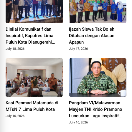
Dinilai Komunikatif dan
Ijazah Siswa Tak Boleh
Inspiratif, Kapolres Lima
Ditahan dengan Alasan
Puluh Kota Dianugerahi
Apapun
Penghargaan
July 18, 2026
July 17, 2026
Kasi Penmad Matamuda di
Pangdam VI/Mulawarman
MTsN 7 Lima Puluh Kota
Mayjen TNI Krido Pramono
Luncurkan Lagu Inspiratif
July 16, 2026
"Teruslah Melangkah"
July 16, 2026