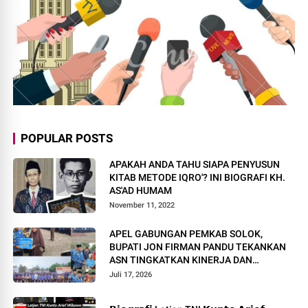
POPULAR POSTS
APAKAH ANDA TAHU SIAPA PENYUSUN
KITAB METODE IQRO'? INI BIOGRAFI KH.
AS'AD HUMAM
November 11, 2022
APEL GABUNGAN PEMKAB SOLOK,
BUPATI JON FIRMAN PANDU TEKANKAN
ASN TINGKATKAN KINERJA DAN
PELAYANAN MASYARAKAT.
Juli 17, 2026