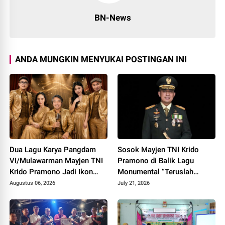
BN-News
ANDA MUNGKIN MENYUKAI POSTINGAN INI
Dua Lagu Karya Pangdam
Sosok Mayjen TNI Krido
VI/Mulawarman Mayjen TNI
Pramono di Balik Lagu
Krido Pramono Jadi Ikon
Monumental “Teruslah
Singing Competition HUT ke
Melangkah”
Augustus 06, 2026
July 21, 2026
81 RI