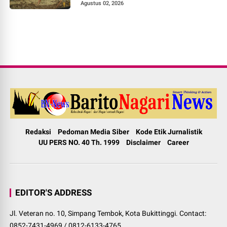
Pokok Murah di Jorong Bayua
Agustus 02, 2026
Redaksi
Pedoman Media Siber
Kode Etik Jurnalistik
UU PERS NO. 40 Th. 1999
Disclaimer
Career
EDITOR'S ADDRESS
Jl. Veteran no. 10, Simpang Tembok, Kota Bukittinggi. Contact:
0852-7431-4969 / 0812-6133-4765