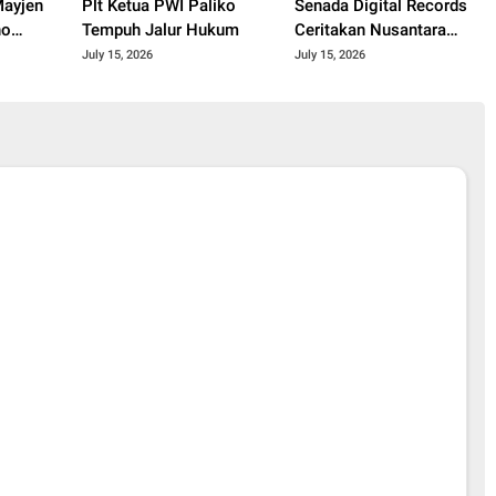
ayjen
Plt Ketua PWI Paliko
Senada Digital Records
no
Tempuh Jalur Hukum
Ceritakan Nusantara
spiratif
Lewat Nada
July 15, 2026
July 15, 2026
kah"