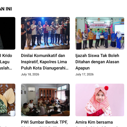
N INI
 Krido
Dinilai Komunikatif dan
Ijazah Siswa Tak Boleh
 Lagu
Inspiratif, Kapolres Lima
Ditahan dengan Alasan
uslah
Puluh Kota Dianugerahi
Apapun
Penghargaan
July 18, 2026
July 17, 2026
PWI Sumbar Bentuk TPF,
Amira Kim bersama