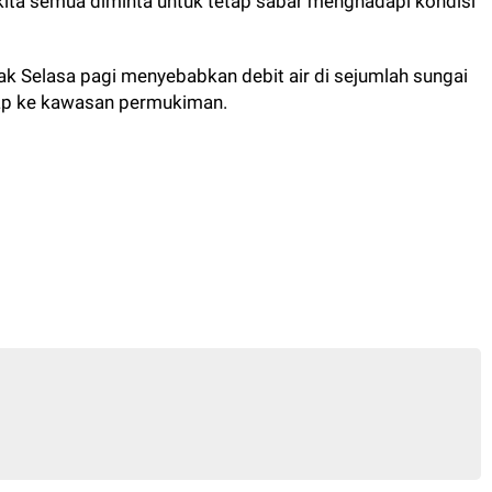
ita semua diminta untuk tetap sabar menghadapi kondisi
ejak Selasa pagi menyebabkan debit air di sejumlah sungai
ap ke kawasan permukiman.