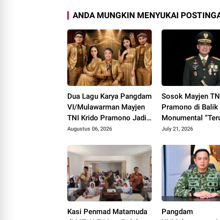
ANDA MUNGKIN MENYUKAI POSTINGA
Dua Lagu Karya Pangdam
Sosok Mayjen TNI
VI/Mulawarman Mayjen
Pramono di Balik
TNI Krido Pramono Jadi
Monumental “Ter
Ikon Singing Competition
Melangkah”
Augustus 06, 2026
July 21, 2026
HUT ke 81 RI
Kasi Penmad Matamuda
Pangdam