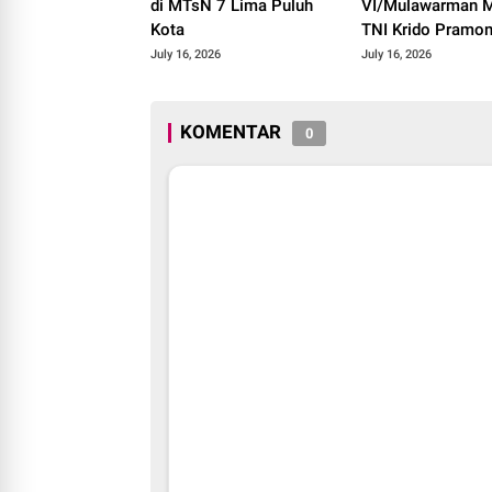
di MTsN 7 Lima Puluh
VI/Mulawarman M
Kota
TNI Krido Pramo
Luncurkan Lagu In
July 16, 2026
July 16, 2026
"Teruslah Melang
KOMENTAR
0