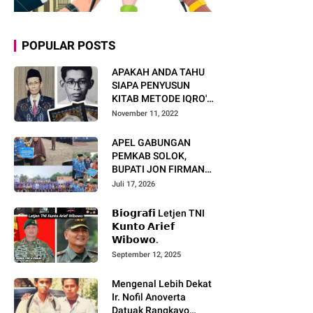
POPULAR POSTS
APAKAH ANDA TAHU
SIAPA PENYUSUN
KITAB METODE IQRO'?
INI BIOGRAFI KH. AS'AD
November 11, 2022
HUMAM
APEL GABUNGAN
PEMKAB SOLOK,
BUPATI JON FIRMAN
PANDU TEKANKAN ASN
Juli 17, 2026
TINGKATKAN KINERJA
DAN PELAYANAN
𝗕𝗶𝗼𝗴𝗿𝗮𝗳𝗶 Letjen TNI
MASYARAKAT.
𝗞𝘂𝗻𝘁𝗼 𝗔𝗿𝗶𝗲𝗳
𝗪𝗶𝗯𝗼𝘄𝗼.
September 12, 2025
Mengenal Lebih Dekat
Ir. Nofil Anoverta
Datuak Rangkayo