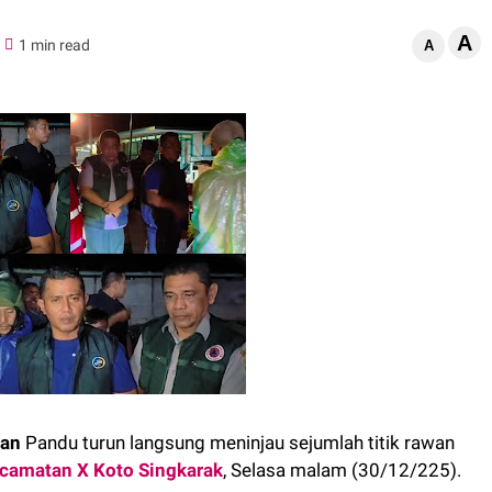
A
1 min read
A
man
Pandu turun langsung meninjau sejumlah titik rawan
camatan X Koto Singkarak
, Selasa malam (30/12/225).