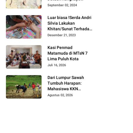
Batuah Cawako
September 02, 2024
Bukittinggi
Luar biasa !Serda Andri
Silvia Lakukan
Khitan/Sunat Terhadap
Anak Warga Binaannya
Desember 21, 2023
Kasi Penmad
Matamuda di MTsN 7
Lima Puluh Kota
Juli 16, 2026
Dari Lumpur Sawah
Tumbuh Harapan:
Mahasiswa KKN
Universitas Andalas
Agustus 02, 2026
Dampingi Demonstrasi
Program Sawah Pokok
Murah di Jorong Bayua