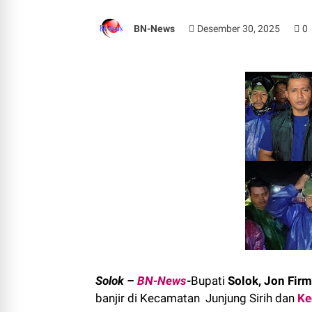
BN-News
Desember 30, 2025
0
Solok –
BN-News
-
Bupati
Solok, Jon Fir
banjir di Kecamatan Junjung Sirih dan
Ke