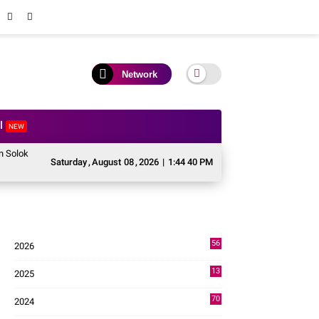
Network
al
NEW
kasi Bantuan Irigasi Naik dari 13 Menjadi 74 Unit.
Dua Lagu Karya Pangd
Saturday
,
August
08
,
2026
|
1:44 41 PM
56
2026
3
13
2025
49
70
2024
7