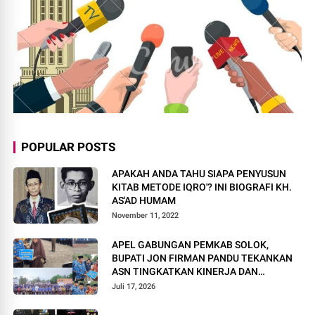
POPULAR POSTS
APAKAH ANDA TAHU SIAPA PENYUSUN
KITAB METODE IQRO'? INI BIOGRAFI KH.
AS'AD HUMAM
November 11, 2022
APEL GABUNGAN PEMKAB SOLOK,
BUPATI JON FIRMAN PANDU TEKANKAN
ASN TINGKATKAN KINERJA DAN
PELAYANAN MASYARAKAT.
Juli 17, 2026