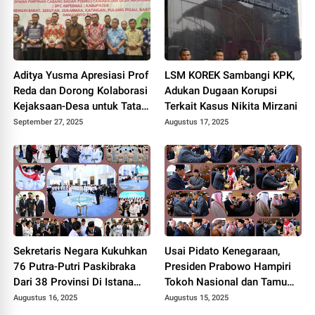
Aditya Yusma Apresiasi Prof
LSM KOREK Sambangi KPK,
Reda dan Dorong Kolaborasi
Adukan Dugaan Korupsi
Kejaksaan-Desa untuk Tata
Terkait Kasus Nikita Mirzani
Kelola yang Bersih
September 27, 2025
Augustus 17, 2025
Sekretaris Negara Kukuhkan
Usai Pidato Kenegaraan,
76 Putra-Putri Paskibraka
Presiden Prabowo Hampiri
Dari 38 Provinsi Di Istana
Tokoh Nasional dan Tamu
Negara 2025.
Internasional.
Augustus 16, 2025
Augustus 15, 2025