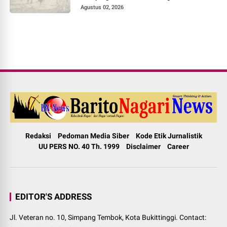
Pokok Murah di Jorong Bayua
Agustus 02, 2026
Redaksi
Pedoman Media Siber
Kode Etik Jurnalistik
UU PERS NO. 40 Th. 1999
Disclaimer
Career
EDITOR'S ADDRESS
Jl. Veteran no. 10, Simpang Tembok, Kota Bukittinggi. Contact: