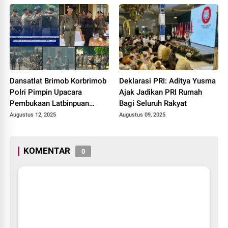
Dansatlat Brimob Korbrimob
Deklarasi PRI: Aditya Yusma
Polri Pimpin Upacara
Ajak Jadikan PRI Rumah
Pembukaan Latbinpuan
Bagi Seluruh Rakyat
Brimob Perwira Remaja
Augustus 12, 2025
Augustus 09, 2025
Korps Brimob Polri Lulusan
Akpol dan SIPSS T.A. 2025
KOMENTAR
0