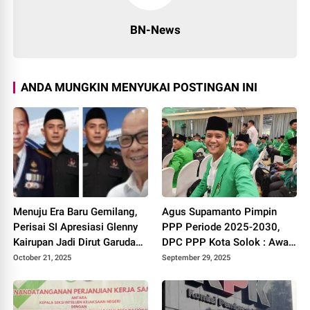
BN-News
ANDA MUNGKIN MENYUKAI POSTINGAN INI
Menuju Era Baru Gemilang,
Agus Supamanto Pimpin
Perisai SI Apresiasi Glenny
PPP Periode 2025-2030,
Kairupan Jadi Dirut Garuda
DPC PPP Kota Solok : Awal
Indonesia
Kebangkitan Partai Kabah
October 21, 2025
September 29, 2025