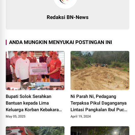
Redaksi BN-News
ANDA MUNGKIN MENYUKAI POSTINGAN INI
Bupati Solok Serahkan
Ni Parah Ni, Pedagang
Bantuan kepada Lima
Terpaksa Pikul Daganganya
Keluarga Korban Kebakaran
Lintasi Pangkalan Ibul Pucuk
di Nagari Salimpek.
Rantau Kuantan Singingi
May 05, 2025
April 19, 2024