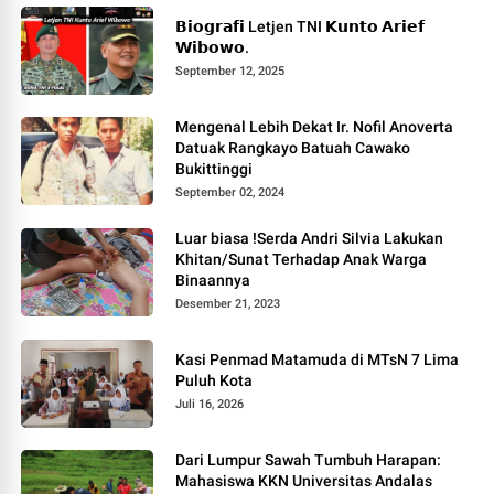
𝗕𝗶𝗼𝗴𝗿𝗮𝗳𝗶 Letjen TNI 𝗞𝘂𝗻𝘁𝗼 𝗔𝗿𝗶𝗲𝗳
𝗪𝗶𝗯𝗼𝘄𝗼.
September 12, 2025
Mengenal Lebih Dekat Ir. Nofil Anoverta
Datuak Rangkayo Batuah Cawako
Bukittinggi
September 02, 2024
Luar biasa !Serda Andri Silvia Lakukan
Khitan/Sunat Terhadap Anak Warga
Binaannya
Desember 21, 2023
Kasi Penmad Matamuda di MTsN 7 Lima
Puluh Kota
Juli 16, 2026
Dari Lumpur Sawah Tumbuh Harapan:
Mahasiswa KKN Universitas Andalas