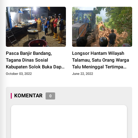
Pasca Banjir Bandang,
Longsor Hantam Wilayah
Tagana Dinas Sosial
Talamau, Satu Orang Warga
Kabupaten Solok Buka Dapur
Talu Meninggal Tertimpa
Umum Di Nagari Koto Sani
Material Longsoran
October 03, 2022
June 22, 2022
KOMENTAR
0