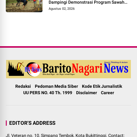
Dampingi Demonstrasi Program Sawah
Pokok Murah di Jorong Bayua
Agustus 02, 2026
Redaksi
Pedoman Media Siber
Kode Etik Jurnalistik
UU PERS NO. 40 Th. 1999
Disclaimer
Career
EDITOR'S ADDRESS
Jl. Veteran no. 10, Simpang Tembok, Kota Bukittinggi. Contact: