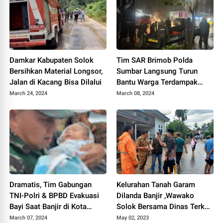
Damkar Kabupaten Solok
Tim SAR Brimob Polda
Bersihkan Material Longsor,
Sumbar Langsung Turun
Jalan di Kacang Bisa Dilalui
Bantu Warga Terdampak
Banjir di Tunggul Hitam
March 24, 2024
March 08, 2024
Dramatis, Tim Gabungan
Kelurahan Tanah Garam
TNI-Polri & BPBD Evakuasi
Dilanda Banjir ,Wawako
Bayi Saat Banjir di Kota
Solok Bersama Dinas Terkait
Padang
Langsung Turun ke Lokasi
March 07, 2024
May 02, 2023