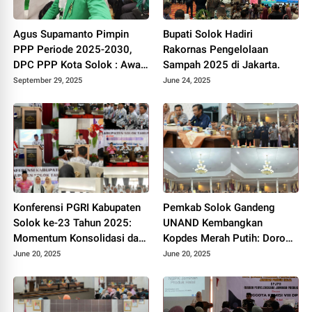
Agus Supamanto Pimpin
Bupati Solok Hadiri
PPP Periode 2025-2030,
Rakornas Pengelolaan
DPC PPP Kota Solok : Awal
Sampah 2025 di Jakarta.
Kebangkitan Partai Kabah
September 29, 2025
June 24, 2025
Konferensi PGRI Kabupaten
Pemkab Solok Gandeng
Solok ke-23 Tahun 2025:
UNAND Kembangkan
Momentum Konsolidasi dan
Kopdes Merah Putih: Dorong
Pemilihan Pengurus Baru.
Produksi Pupuk Organik dan
June 20, 2025
June 20, 2025
Kesejahteraan Petani 2025.