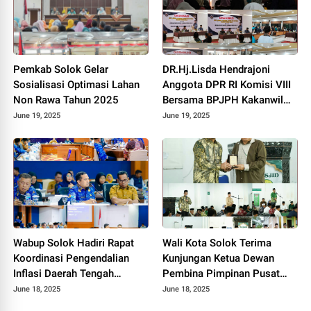
Pemkab Solok Gelar
DR.Hj.Lisda Hendrajoni
Sosialisasi Optimasi Lahan
Anggota DPR RI Komisi VIII
Non Rawa Tahun 2025
Bersama BPJPH Kakanwil
Sumbar Gelar Roadshow
June 19, 2025
June 19, 2025
Diseminasi Produk Halal di
Kota Solok 2025.
Wabup Solok Hadiri Rapat
Wali Kota Solok Terima
Koordinasi Pengendalian
Kunjungan Ketua Dewan
Inflasi Daerah Tengah
Pembina Pimpinan Pusat
Provinsi Sumatera Barat
Muhammadiyah Tahun 2025.
June 18, 2025
June 18, 2025
Tahun 2025