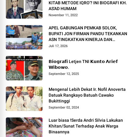
KITAB METODE IQRO'? INI BIOGRAFI KH.
AS'AD HUMAM
November 11, 2022
APEL GABUNGAN PEMKAB SOLOK,
BUPATI JON FIRMAN PANDU TEKANKAN
ASN TINGKATKAN KINERJA DAN
PELAYANAN MASYARAKAT.
Juli 17, 2026
𝗕𝗶𝗼𝗴𝗿𝗮𝗳𝗶 Letjen TNI 𝗞𝘂𝗻𝘁𝗼 𝗔𝗿𝗶𝗲𝗳
𝗪𝗶𝗯𝗼𝘄𝗼.
September 12, 2025
Mengenal Lebih Dekat Ir. Nofil Anoverta
Datuak Rangkayo Batuah Cawako
Bukittinggi
September 02, 2024
Luar biasa !Serda Andri Silvia Lakukan
Khitan/Sunat Terhadap Anak Warga
Binaannya