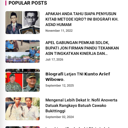
POPULAR POSTS
APAKAH ANDA TAHU SIAPA PENYUSUN
KITAB METODE IQRO'? INI BIOGRAFI KH.
AS'AD HUMAM
November 11, 2022
APEL GABUNGAN PEMKAB SOLOK,
BUPATI JON FIRMAN PANDU TEKANKAN
ASN TINGKATKAN KINERJA DAN
PELAYANAN MASYARAKAT.
Juli 17, 2026
𝗕𝗶𝗼𝗴𝗿𝗮𝗳𝗶 Letjen TNI 𝗞𝘂𝗻𝘁𝗼 𝗔𝗿𝗶𝗲𝗳
𝗪𝗶𝗯𝗼𝘄𝗼.
September 12, 2025
Mengenal Lebih Dekat Ir. Nofil Anoverta
Datuak Rangkayo Batuah Cawako
Bukittinggi
September 02, 2024