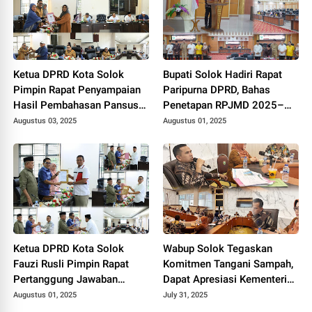
Ketua DPRD Kota Solok
Bupati Solok Hadiri Rapat
Pimpin Rapat Penyampaian
Paripurna DPRD, Bahas
Hasil Pembahasan Pansus
Penetapan RPJMD 2025–
RPJMD Tahun 2025-2029.
2029
Augustus 03, 2025
Augustus 01, 2025
Ketua DPRD Kota Solok
Wabup Solok Tegaskan
Fauzi Rusli Pimpin Rapat
Komitmen Tangani Sampah,
Pertanggung Jawaban
Dapat Apresiasi Kementerian
Pelaksanaan APBD Kota
Lingkungan Hidup.
Augustus 01, 2025
July 31, 2025
Solok Tahun 2024.