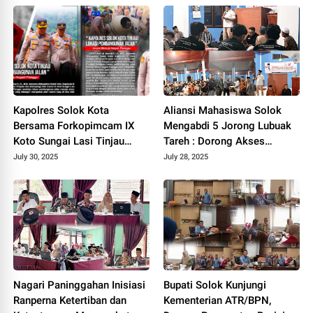
Kapolres Solok Kota
Aliansi Mahasiswa Solok
Bersama Forkopimcam IX
Mengabdi 5 Jorong Lubuak
Koto Sungai Lasi Tinjau
Tareh : Dorong Akses
Pembangunan Jalan Menuju
Kesehatan, Pendidikan, dan
July 30, 2025
July 28, 2025
Nagari Pianggu 2025.
Infrastruktur 2025.
Nagari Paninggahan Inisiasi
Bupati Solok Kunjungi
Ranperna Ketertiban dan
Kementerian ATR/BPN,