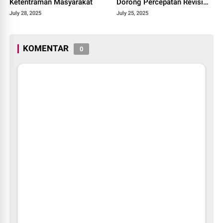
Ketentraman Masyarakat
Dorong Percepatan Revisi
Perda RTRW Kabupaten
July 28, 2025
July 25, 2025
Solok 2025.
KOMENTAR
0