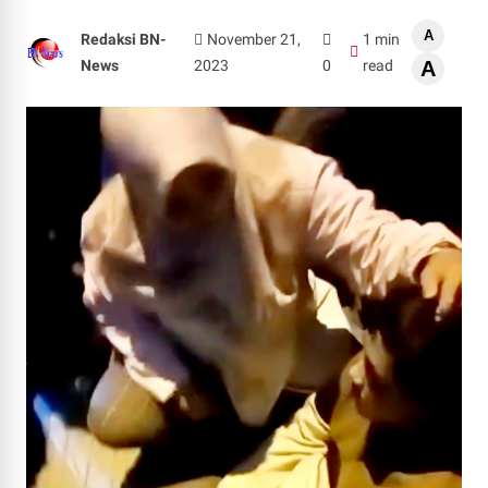
A
Redaksi BN-
November 21,
1 min
News
2023
0
read
A