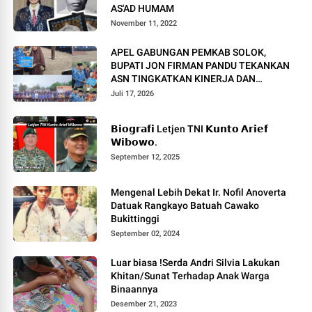
AS'AD HUMAM
November 11, 2022
APEL GABUNGAN PEMKAB SOLOK,
BUPATI JON FIRMAN PANDU TEKANKAN
ASN TINGKATKAN KINERJA DAN
PELAYANAN MASYARAKAT.
Juli 17, 2026
𝗕𝗶𝗼𝗴𝗿𝗮𝗳𝗶 Letjen TNI 𝗞𝘂𝗻𝘁𝗼 𝗔𝗿𝗶𝗲𝗳
𝗪𝗶𝗯𝗼𝘄𝗼.
September 12, 2025
Mengenal Lebih Dekat Ir. Nofil Anoverta
Datuak Rangkayo Batuah Cawako
Bukittinggi
September 02, 2024
Luar biasa !Serda Andri Silvia Lakukan
Khitan/Sunat Terhadap Anak Warga
Binaannya
Desember 21, 2023