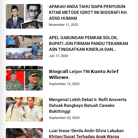
APAKAH ANDA TAHU SIAPA PENYUSUN
KITAB METODE IQRO'? INI BIOGRAFI KH.
AS'AD HUMAM
November 11, 2022
APEL GABUNGAN PEMKAB SOLOK,
BUPATI JON FIRMAN PANDU TEKANKAN
ASN TINGKATKAN KINERJA DAN
PELAYANAN MASYARAKAT.
Juli 17, 2026
𝗕𝗶𝗼𝗴𝗿𝗮𝗳𝗶 Letjen TNI 𝗞𝘂𝗻𝘁𝗼 𝗔𝗿𝗶𝗲𝗳
𝗪𝗶𝗯𝗼𝘄𝗼.
September 12, 2025
Mengenal Lebih Dekat Ir. Nofil Anoverta
Datuak Rangkayo Batuah Cawako
Bukittinggi
September 02, 2024
Luar biasa !Serda Andri Silvia Lakukan
Khitan/Sunat Terhadap Anak Warga