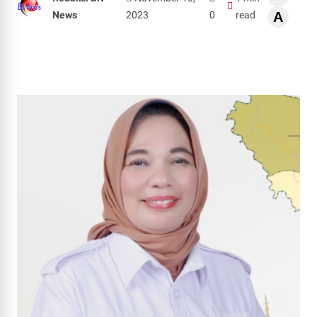
News
2023
0
read
A