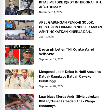
KITAB METODE IQRO'? INI BIOGRAFI KH.
AS'AD HUMAM
November 11, 2022
APEL GABUNGAN PEMKAB SOLOK,
BUPATI JON FIRMAN PANDU TEKANKAN
ASN TINGKATKAN KINERJA DAN
PELAYANAN MASYARAKAT.
Juli 17, 2026
𝗕𝗶𝗼𝗴𝗿𝗮𝗳𝗶 Letjen TNI 𝗞𝘂𝗻𝘁𝗼 𝗔𝗿𝗶𝗲𝗳
𝗪𝗶𝗯𝗼𝘄𝗼.
September 12, 2025
Mengenal Lebih Dekat Ir. Nofil Anoverta
Datuak Rangkayo Batuah Cawako
Bukittinggi
September 02, 2024
Luar biasa !Serda Andri Silvia Lakukan
Khitan/Sunat Terhadap Anak Warga
Binaannya