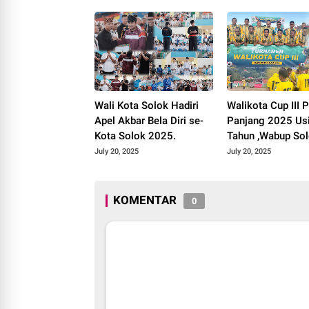
Wali Kota Padang
Panjang 2025.
Wali Kota Solok Hadiri
Walikota Cup III 
Apel Akbar Bela Diri se-
Panjang 2025 Us
Kota Solok 2025.
Tahun ,Wabup Sol
Tim Libas Pemko
July 20, 2025
July 20, 2025
Payakumbuh 3-1.
KOMENTAR
0