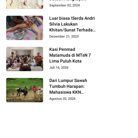
Batuah Cawako
September 02, 2024
Bukittinggi
Luar biasa !Serda Andri
Silvia Lakukan
Khitan/Sunat Terhadap
Anak Warga Binaannya
Desember 21, 2023
Kasi Penmad
Matamuda di MTsN 7
Lima Puluh Kota
Juli 16, 2026
Dari Lumpur Sawah
Tumbuh Harapan:
Mahasiswa KKN
Universitas Andalas
Agustus 02, 2026
Dampingi Demonstrasi
Program Sawah Pokok
Murah di Jorong Bayua