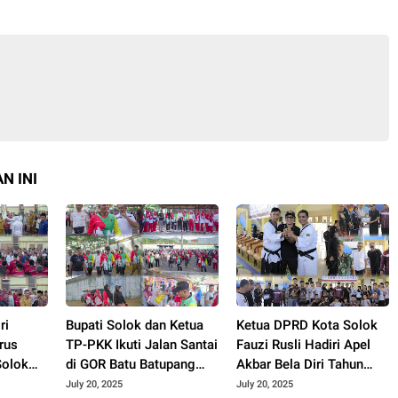
N INI
ri
Bupati Solok dan Ketua
Ketua DPRD Kota Solok
rus
TP-PKK Ikuti Jalan Santai
Fauzi Rusli Hadiri Apel
Solok
di GOR Batu Batupang
Akbar Bela Diri Tahun
–2029.
Koto Baru.
2025.
July 20, 2025
July 20, 2025