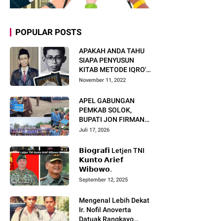
POPULAR POSTS
APAKAH ANDA TAHU
SIAPA PENYUSUN
KITAB METODE IQRO'?
INI BIOGRAFI KH. AS'AD
November 11, 2022
HUMAM
APEL GABUNGAN
PEMKAB SOLOK,
BUPATI JON FIRMAN
PANDU TEKANKAN ASN
Juli 17, 2026
TINGKATKAN KINERJA
DAN PELAYANAN
𝗕𝗶𝗼𝗴𝗿𝗮𝗳𝗶 Letjen TNI
MASYARAKAT.
𝗞𝘂𝗻𝘁𝗼 𝗔𝗿𝗶𝗲𝗳
𝗪𝗶𝗯𝗼𝘄𝗼.
September 12, 2025
Mengenal Lebih Dekat
Ir. Nofil Anoverta
Datuak Rangkayo