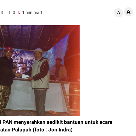
A
23
0
1 min read
A
i PAN menyerahkan sedikit bantuan untuk acara
an Palupuh (foto : Jon Indra)