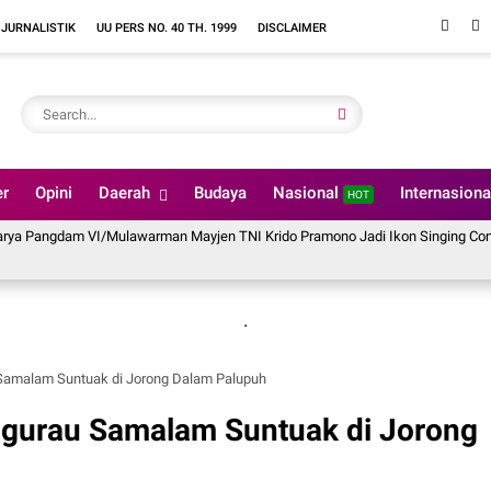
 JURNALISTIK
UU PERS NO. 40 TH. 1999
DISCLAIMER
er
Opini
Daerah
Budaya
Nasional
Internasion
HOT
gdam VI/Mulawarman Mayjen TNI Krido Pramono Jadi Ikon Singing Competitio
.
 Samalam Suntuak di Jorong Dalam Palupuh
agurau Samalam Suntuak di Jorong