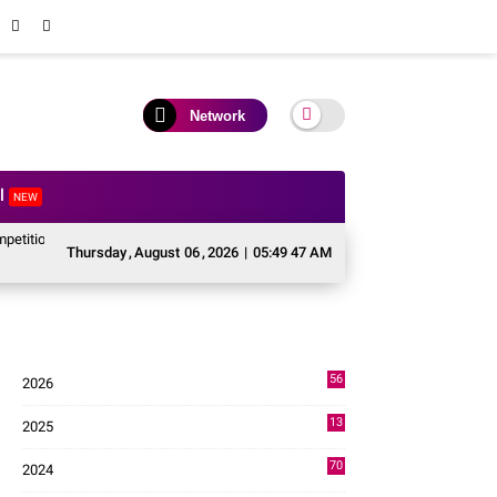
Network
al
NEW
n HUT ke 81 RI
Perkuat Kolaborasi Pusat dan Daerah, Wali Kota Solok Hadi
Thursday
,
August
06
,
2026
|
05:49 48 AM
56
2026
2
13
2025
49
70
2024
7