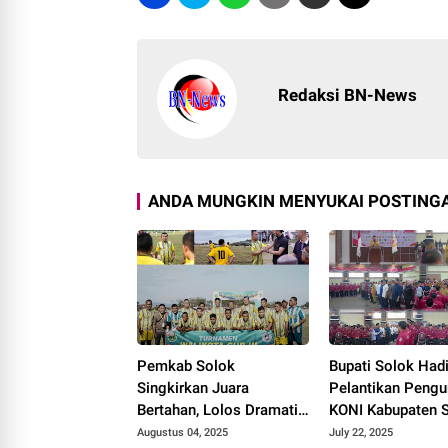
Redaksi BN-News
ANDA MUNGKIN MENYUKAI POSTINGA
Pemkab Solok
Bupati Solok Hadi
Singkirkan Juara
Pelantikan Pengu
Bertahan, Lolos Dramatis
KONI Kabupaten 
ke Perempat Final Piala
Masa Bakti 2025
Augustus 04, 2025
July 22, 2025