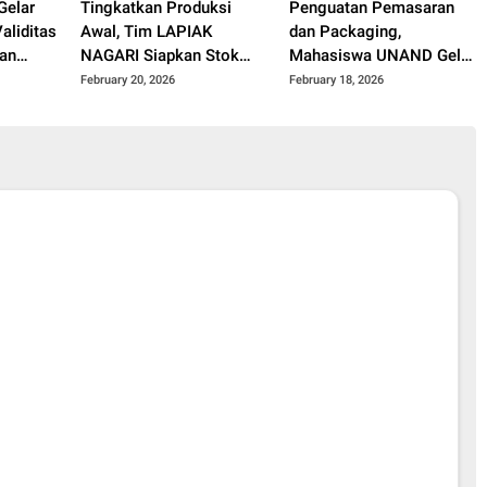
elar
Tingkatkan Produksi
Penguatan Pemasaran
aliditas
Awal, Tim LAPIAK
dan Packaging,
lan
NAGARI Siapkan Stok
Mahasiswa UNAND Gelar
 di
Keripik Jengkol untuk
Mentoring Kerupuk
February 20, 2026
February 18, 2026
 Daerah
Tahap Pemasaran
Jengkol dan Hidroponik
di Posko