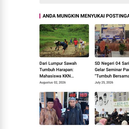
ANDA MUNGKIN MENYUKAI POSTINGA
Dari Lumpur Sawah
SD Negeri 04 Sar
Tumbuh Harapan:
Gelar Seminar Pa
Mahasiswa KKN
"Tumbuh Bersama
Universitas Andalas
Perkuat Sinergi
Augustus 02, 2026
July 25, 2026
Dampingi Demonstrasi
Pendidikan
Program Sawah Pokok
Murah di Jorong Bayua