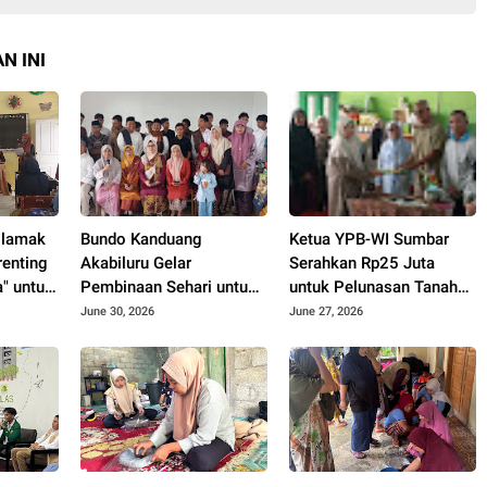
N INI
ilamak
Bundo Kanduang
Ketua YPB-WI Sumbar
renting
Akabiluru Gelar
Serahkan Rp25 Juta
" untuk
Pembinaan Sehari untuk
untuk Pelunasan Tanah
Rang Mudo dan Puti
dan Bangunan TK RA
June 30, 2026
June 27, 2026
Bungsu, Tekankan Peran
Bakti 145 Bulasat di
Generasi Muda dalam
Mentawai
Pembangunan Nagari