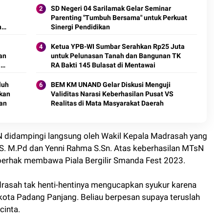
SD Negeri 04 Sarilamak Gelar Seminar
Parenting "Tumbuh Bersama" untuk Perkuat
h
Sinergi Pendidikan
Ketua YPB-WI Sumbar Serahkan Rp25 Juta
an
untuk Pelunasan Tanah dan Bangunan TK
i
RA Bakti 145 Bulasat di Mentawai
luh
BEM KM UNAND Gelar Diskusi Menguji
Akan
Validitas Narasi Keberhasilan Pusat VS
an
Realitas di Mata Masyarakat Daerah
 didampingi langsung oleh Wakil Kepala Madrasah yang
S. M.Pd dan Yenni Rahma S.Sn. Atas keberhasilan MTsN
berhak membawa Piala Bergilir Smanda Fest 2023.
rasah tak henti-hentinya mengucapkan syukur karena
kota Padang Panjang. Beliau berpesan supaya teruslah
cinta.