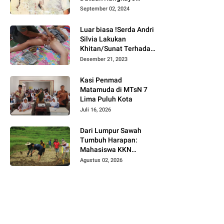
Batuah Cawako
September 02, 2024
Bukittinggi
Luar biasa !Serda Andri
Silvia Lakukan
Khitan/Sunat Terhadap
Anak Warga Binaannya
Desember 21, 2023
Kasi Penmad
Matamuda di MTsN 7
Lima Puluh Kota
Juli 16, 2026
Dari Lumpur Sawah
Tumbuh Harapan:
Mahasiswa KKN
Universitas Andalas
Agustus 02, 2026
Dampingi Demonstrasi
Program Sawah Pokok
Murah di Jorong Bayua