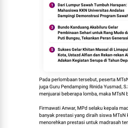
Dari Lumpur Sawah Tumbuh Harapan:
Mahasiswa KKN Universitas Andalas
Dampingi Demonstrasi Program Sawa
Pokok Murah di Jorong Bayua
Bundo Kanduang Akabiluru Gelar
Pembinaan Sehari untuk Rang Mudo d
Puti Bungsu, Tekankan Peran Generas
Muda dalam Pembangunan Nagari
Sukses Gelar Khitan Massal di Limapu
Kota, Ustazd Alfian dan Rekan-rekan 
Adakan Kegiatan Serupa di Tahun Dep
Pada perlombaan tersebut, peserta MTsN
juga Guru Pendamping Rinida Yusmad, S.
menjuarai beberapa lomba, maka MTsN 
Firmawati Anwar, MPd selaku kepala mad
banyak prestasi yang diraih siswa MTsN 
menorehkan prestasi untuk madrasah ter