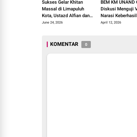
Sukses Gelar Khitan
BEM KM UNAND G
Massal di Limapuluh
Diskusi Menguji V
Kota, Ustazd Alfian dan
Narasi Keberhasi
Rekan-rekan Akan
Pusat VS Realitas
June 24, 2026
April 12, 2026
Adakan Kegiatan Serupa
Mata Masyarakat
di Tahun Depan
KOMENTAR
0