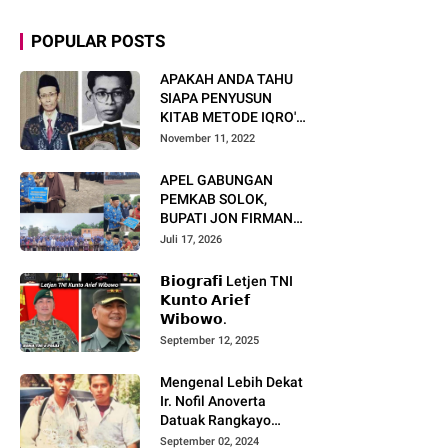
POPULAR POSTS
APAKAH ANDA TAHU
SIAPA PENYUSUN
KITAB METODE IQRO'?
INI BIOGRAFI KH. AS'AD
November 11, 2022
HUMAM
APEL GABUNGAN
PEMKAB SOLOK,
BUPATI JON FIRMAN
PANDU TEKANKAN ASN
Juli 17, 2026
TINGKATKAN KINERJA
DAN PELAYANAN
𝗕𝗶𝗼𝗴𝗿𝗮𝗳𝗶 Letjen TNI
MASYARAKAT.
𝗞𝘂𝗻𝘁𝗼 𝗔𝗿𝗶𝗲𝗳
𝗪𝗶𝗯𝗼𝘄𝗼.
September 12, 2025
Mengenal Lebih Dekat
Ir. Nofil Anoverta
Datuak Rangkayo
Batuah Cawako
September 02, 2024