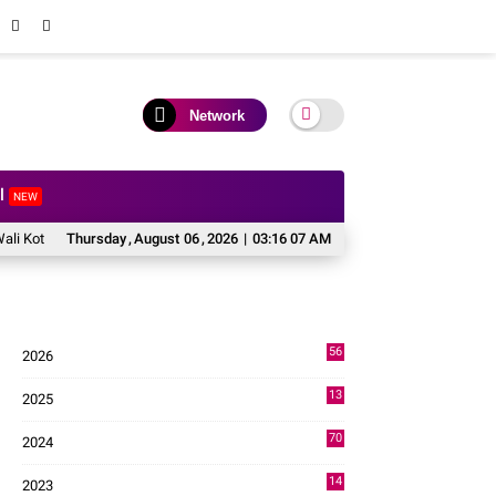
Network
al
NEW
Solok Hadiri Reses Anggota DPR RI H. Zigo Rolanda
Thursday
,
August
06
,
2026
|
03:16 08 AM
Perkuat Soliditas dan
56
2026
1
13
2025
49
70
2024
7
14
2023