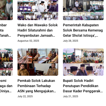
mbar
Wako dan Wawako Solok
Pemerintah Kabupaten
uta
Hadiri Silaturahmi dan
Solok Bersama Kemenag
Tanah
Penyambutan Jamaah
Gelar Sholat Istisqa',
 RA
Haji 2025.
Memohon Turunnya
Augustus 02, 2025
July 28, 2025
 di
Hujan
esmi
Pemkab Solok Lakukan
Bupati Solok Hadiri
raga dan
Pembinaan Terhadap
Penutupan Pendidikan
 Diniyah
ASN yang Mengajukan
Dasar Kader Penggerak
innas)
Perceraian 2025.
Nahdlatul Ulama
July 22, 2025
July 21, 2025
a Solok
Kabupaten Solok