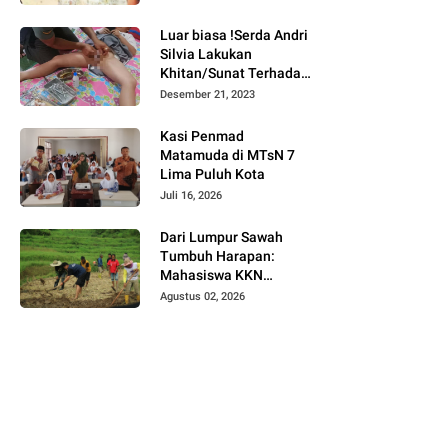
Bukittinggi
Luar biasa !Serda Andri
Silvia Lakukan
Khitan/Sunat Terhadap
Anak Warga Binaannya
Desember 21, 2023
Kasi Penmad
Matamuda di MTsN 7
Lima Puluh Kota
Juli 16, 2026
Dari Lumpur Sawah
Tumbuh Harapan:
Mahasiswa KKN
Universitas Andalas
Agustus 02, 2026
Dampingi Demonstrasi
Program Sawah Pokok
Murah di Jorong Bayua