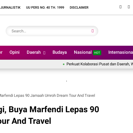
 JURNALISTIK
UU PERS NO. 40 TH. 1999
DISCLAIMER
er
Opini
Daerah
Budaya
Nasional
Internasion
HOT
Perkuat Kolaborasi Pusat dan Daerah, Wali Kota 
.
a Marfendi Lepas 90 Jamaah Umroh Dream Tour And Travel
gi, Buya Marfendi Lepas 90
ur And Travel