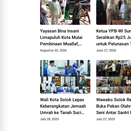
Yayasan Bina Insani
Ketua YPB-WI Su
Limapuluh Kota Mulai
Serahkan Rp25 J
Pembinaan Muallaf,
untuk Pelunasan 
Kunjungi Lima Keluarga
dan Bangunan TK
Augustus 02, 2026
June 27, 2026
Beri Bantuan Sembako
Bakti 145 Bulasat
Mentawai
Wali Kota Solok Lepas
Wawako Solok R
Keberangkatan Jemaah
Buka Pekan Olah
Umrah ke Tanah Suci
Seni Antar Santri
Tahun 2025.
Nasional (Porsad
July 28, 2025
July 27, 2025
ke- 7 tingkat Kot