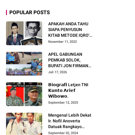
POPULAR POSTS
APAKAH ANDA TAHU
SIAPA PENYUSUN
KITAB METODE IQRO'?
INI BIOGRAFI KH. AS'AD
November 11, 2022
HUMAM
APEL GABUNGAN
PEMKAB SOLOK,
BUPATI JON FIRMAN
PANDU TEKANKAN ASN
Juli 17, 2026
TINGKATKAN KINERJA
DAN PELAYANAN
𝗕𝗶𝗼𝗴𝗿𝗮𝗳𝗶 Letjen TNI
MASYARAKAT.
𝗞𝘂𝗻𝘁𝗼 𝗔𝗿𝗶𝗲𝗳
𝗪𝗶𝗯𝗼𝘄𝗼.
September 12, 2025
Mengenal Lebih Dekat
Ir. Nofil Anoverta
Datuak Rangkayo
Batuah Cawako
September 02, 2024