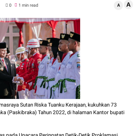
A
0
1 min read
A
masraya Sutan Riska Tuanku Kerajaan, kukuhkan 73
a (Paskibraka) Tahun 2022, di halaman Kantor bupati
as pada Upacara Peringatan Detik-Detik Proklamasi