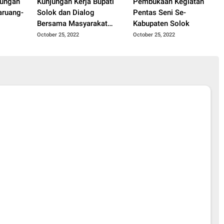
jungan
Kunjungan Kerja Bupati
Pembukaan Kegiatan
aruang-
Solok dan Dialog
Pentas Seni Se-
Bersama Masyarakat
Kabupaten Solok
Nagari Batu Banyak
October 25, 2022
October 25, 2022
Kecamatan Lembang
Jaya