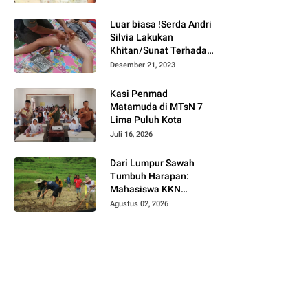
Bukittinggi
Luar biasa !Serda Andri
Silvia Lakukan
Khitan/Sunat Terhadap
Anak Warga Binaannya
Desember 21, 2023
Kasi Penmad
Matamuda di MTsN 7
Lima Puluh Kota
Juli 16, 2026
Dari Lumpur Sawah
Tumbuh Harapan:
Mahasiswa KKN
Universitas Andalas
Agustus 02, 2026
Dampingi Demonstrasi
Program Sawah Pokok
Murah di Jorong Bayua