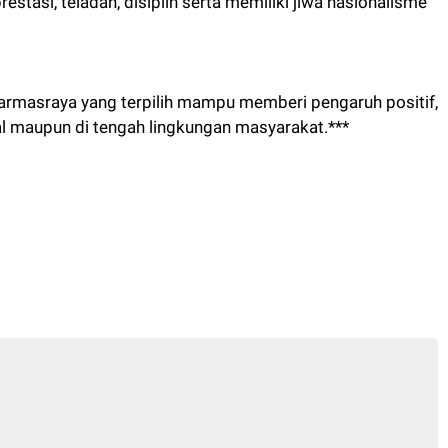
stasi, teladan, disiplin serta memiliki jiwa nasionalisme
armasraya yang terpilih mampu memberi pengaruh positif,
al maupun di tengah lingkungan masyarakat.***