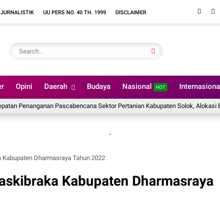
 JURNALISTIK
UU PERS NO. 40 TH. 1999
DISCLAIMER
er
Opini
Daerah
Budaya
Nasional
Internasion
HOT
enanganan Pascabencana Sektor Pertanian Kabupaten Solok, Alokasi Bantuan Ir
.
a Kabupaten Dharmasraya Tahun 2022
askibraka Kabupaten Dharmasraya