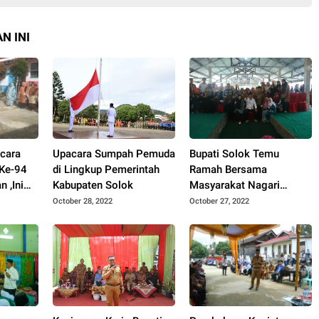
N INI
acara
Upacara Sumpah Pemuda
Bupati Solok Temu
Ke-94
di Lingkup Pemerintah
Ramah Bersama
n ,Ini
Kabupaten Solok
Masyarakat Nagari
Pianggu
October 28, 2022
October 27, 2022