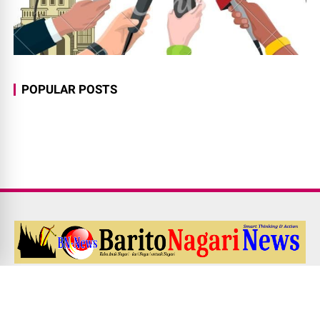
POPULAR POSTS
Redaksi
Pedoman Media Siber
Kode Etik Jurnalistik
UU PERS NO. 40 Th. 1999
Disclaimer
Career