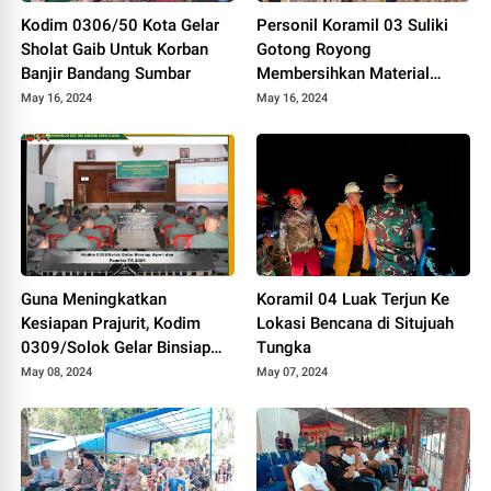
Kodim 0306/50 Kota Gelar
Personil Koramil 03 Suliki
Sholat Gaib Untuk Korban
Gotong Royong
Banjir Bandang Sumbar
Membersihkan Material
Longsor Yang Menimpa
May 16, 2024
May 16, 2024
Rumah Warga
Guna Meningkatkan
Koramil 04 Luak Terjun Ke
Kesiapan Prajurit, Kodim
Lokasi Bencana di Situjuah
0309/Solok Gelar Binsiap
Tungka
Apwil dan Puanter TA 2024
May 08, 2024
May 07, 2024