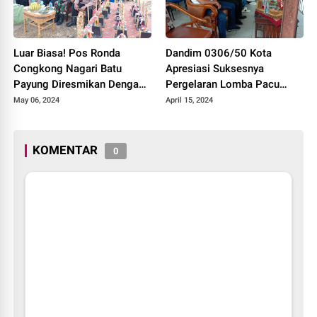
Luar Biasa! Pos Ronda
Dandim 0306/50 Kota
Congkong Nagari Batu
Apresiasi Suksesnya
Payung Diresmikan Dengan
Pergelaran Lomba Pacu
Meriah
Kuda Lebaran Cup 2024
May 06, 2024
April 15, 2024
Kota Payakumbuh
KOMENTAR
0