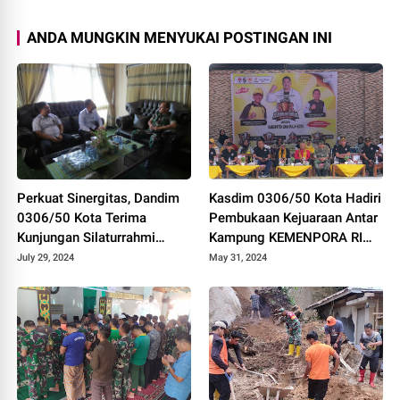
ANDA MUNGKIN MENYUKAI POSTINGAN INI
Perkuat Sinergitas, Dandim
Kasdim 0306/50 Kota Hadiri
0306/50 Kota Terima
Pembukaan Kejuaraan Antar
Kunjungan Silaturrahmi
Kampung KEMENPORA RI
Ketua Pengadilan Negeri
Tahun 2024
July 29, 2024
May 31, 2024
Tanjung Pati