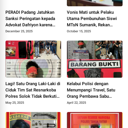
PERADI Padang Jatuhkan
Vonis Mati untuk Pelaku
Sanksi Peringatan kepada
Utama Pembunuhan Siswi
Advokat Dafriyon karena
MTsN Sumanik, Rekan
Langgar Kode Etik
Dihukum 18 Tahun Penjara
December 25, 2025
October 15, 2025
Lagi! Satu Orang Laki-Laki di
Kelabui Polisi dengan
Ciduk Tim Sat Resnarkoba
Menumpangi Travel, Satu
Polres Solok Tidak Berkutik.
Orang Pembawa Sabu
Ini katanya Kasat Iptu Rico
Ditangkap di Solok
May 25, 2025
April 22, 2025
PW.