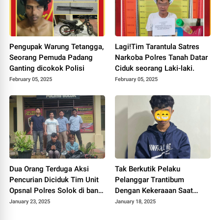
Pengupak Warung Tetangga,
Lagi!Tim Tarantula Satres
Seorang Pemuda Padang
Narkoba Polres Tanah Datar
Ganting dicokok Polisi
Ciduk seorang Laki-laki.
February 05, 2025
February 05, 2025
Dua Orang Terduga Aksi
Tak Berkutik Pelaku
Pencurian Diciduk Tim Unit
Pelanggar Trantibum
Opsnal Polres Solok di bantu
Dengan Kekeraaan Saat
anggota Reskrim Polres
Ditangkap Tim Black Spider
January 23, 2025
January 18, 2025
Solok kota
Polres Solok Kota