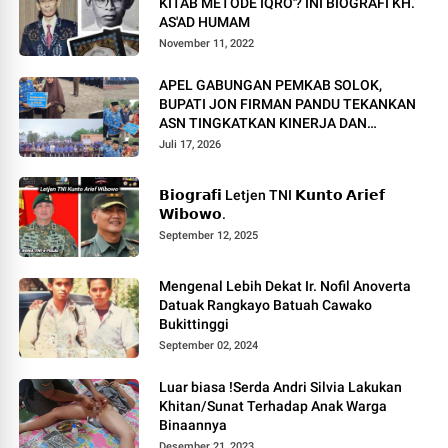
KITAB METODE IQRO'? INI BIOGRAFI KH.
AS'AD HUMAM
November 11, 2022
APEL GABUNGAN PEMKAB SOLOK,
BUPATI JON FIRMAN PANDU TEKANKAN
ASN TINGKATKAN KINERJA DAN
PELAYANAN MASYARAKAT.
Juli 17, 2026
𝗕𝗶𝗼𝗴𝗿𝗮𝗳𝗶 Letjen TNI 𝗞𝘂𝗻𝘁𝗼 𝗔𝗿𝗶𝗲𝗳
𝗪𝗶𝗯𝗼𝘄𝗼.
September 12, 2025
Mengenal Lebih Dekat Ir. Nofil Anoverta
Datuak Rangkayo Batuah Cawako
Bukittinggi
September 02, 2024
Luar biasa !Serda Andri Silvia Lakukan
Khitan/Sunat Terhadap Anak Warga
Binaannya
Desember 21, 2023