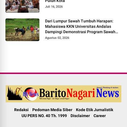
Puluh Kota
Juli 16, 2026
Dari Lumpur Sawah Tumbuh Harapan:
Mahasiswa KKN Universitas Andalas
Dampingi Demonstrasi Program Sawah
Pokok Murah di Jorong Bayua
Agustus 02, 2026
Redaksi
Pedoman Media Siber
Kode Etik Jurnalistik
UU PERS NO. 40 Th. 1999
Disclaimer
Career