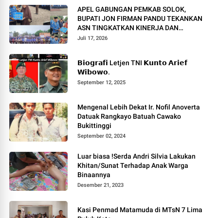
APEL GABUNGAN PEMKAB SOLOK,
BUPATI JON FIRMAN PANDU TEKANKAN
ASN TINGKATKAN KINERJA DAN
PELAYANAN MASYARAKAT.
Juli 17, 2026
𝗕𝗶𝗼𝗴𝗿𝗮𝗳𝗶 Letjen TNI 𝗞𝘂𝗻𝘁𝗼 𝗔𝗿𝗶𝗲𝗳
𝗪𝗶𝗯𝗼𝘄𝗼.
September 12, 2025
Mengenal Lebih Dekat Ir. Nofil Anoverta
Datuak Rangkayo Batuah Cawako
Bukittinggi
September 02, 2024
Luar biasa !Serda Andri Silvia Lakukan
Khitan/Sunat Terhadap Anak Warga
Binaannya
Desember 21, 2023
Kasi Penmad Matamuda di MTsN 7 Lima