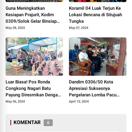
Guna Meningkatkan
Koramil 04 Luak Terjun Ke
Kesiapan Prajurit, Kodim
Lokasi Bencana di Situjuah
0309/Solok Gelar Binsiap
Tungka
Apwil dan Puanter TA 2024
May 08, 2024
May 07, 2024
Luar Biasa! Pos Ronda
Dandim 0306/50 Kota
Congkong Nagari Batu
Apresiasi Suksesnya
Payung Diresmikan Dengan
Pergelaran Lomba Pacu
Meriah
Kuda Lebaran Cup 2024
May 06, 2024
April 15, 2024
Kota Payakumbuh
KOMENTAR
0