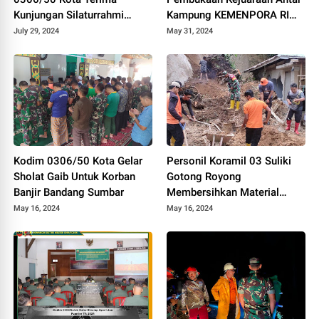
Kunjungan Silaturrahmi
Kampung KEMENPORA RI
Ketua Pengadilan Negeri
Tahun 2024
July 29, 2024
May 31, 2024
Tanjung Pati
Kodim 0306/50 Kota Gelar
Personil Koramil 03 Suliki
Sholat Gaib Untuk Korban
Gotong Royong
Banjir Bandang Sumbar
Membersihkan Material
Longsor Yang Menimpa
May 16, 2024
May 16, 2024
Rumah Warga