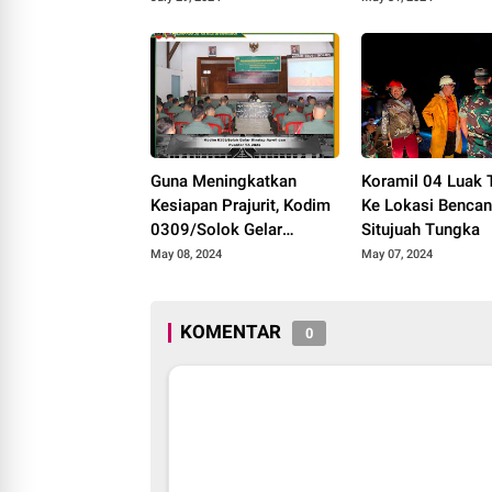
Pengadilan Negeri
Tahun 2024
Tanjung Pati
Guna Meningkatkan
Koramil 04 Luak 
Kesiapan Prajurit, Kodim
Ke Lokasi Bencan
0309/Solok Gelar
Situjuah Tungka
Binsiap Apwil dan
May 08, 2024
May 07, 2024
Puanter TA 2024
KOMENTAR
0