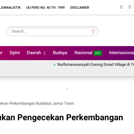
 JURNALISTIK
UU PERS NO. 40 TH. 1999
DISCLAIMER
er
Opini
Daerah
Budaya
Nasional
Internasion
HOT
Nurfirmanwansyah Dorong Smart Village di 74 Nagari 
.
ekan Perkembangan Budidaya Jamur Tiram.
ukan Pengecekan Perkembangan