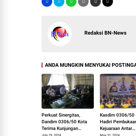
Redaksi BN-News
ANDA MUNGKIN MENYUKAI POSTINGA
Perkuat Sinergitas,
Kasdim 0306/50 
Dandim 0306/50 Kota
Hadiri Pembukaa
Terima Kunjungan
Kejuaraan Antar
Silaturrahmi Ketua
Kampung KEMEN
July 29, 2024
May 31, 2024