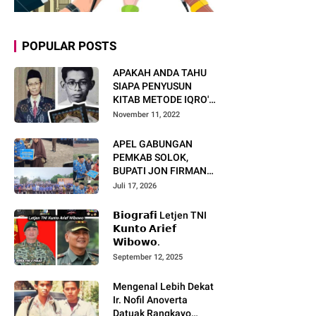
POPULAR POSTS
APAKAH ANDA TAHU
SIAPA PENYUSUN
KITAB METODE IQRO'?
INI BIOGRAFI KH. AS'AD
November 11, 2022
HUMAM
APEL GABUNGAN
PEMKAB SOLOK,
BUPATI JON FIRMAN
PANDU TEKANKAN ASN
Juli 17, 2026
TINGKATKAN KINERJA
DAN PELAYANAN
𝗕𝗶𝗼𝗴𝗿𝗮𝗳𝗶 Letjen TNI
MASYARAKAT.
𝗞𝘂𝗻𝘁𝗼 𝗔𝗿𝗶𝗲𝗳
𝗪𝗶𝗯𝗼𝘄𝗼.
September 12, 2025
Mengenal Lebih Dekat
Ir. Nofil Anoverta
Datuak Rangkayo