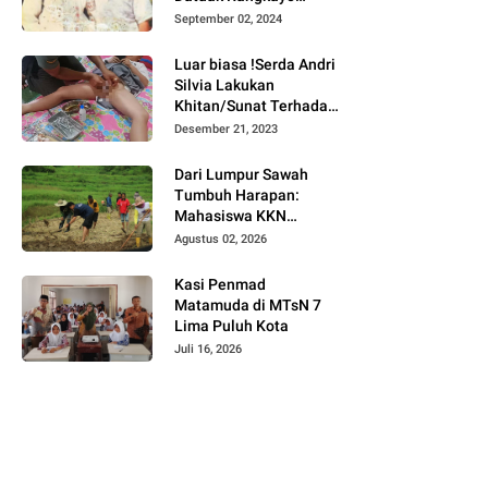
Batuah Cawako
September 02, 2024
Bukittinggi
Luar biasa !Serda Andri
Silvia Lakukan
Khitan/Sunat Terhadap
Anak Warga Binaannya
Desember 21, 2023
Dari Lumpur Sawah
Tumbuh Harapan:
Mahasiswa KKN
Universitas Andalas
Agustus 02, 2026
Dampingi Demonstrasi
Program Sawah Pokok
Kasi Penmad
Murah di Jorong Bayua
Matamuda di MTsN 7
Lima Puluh Kota
Juli 16, 2026