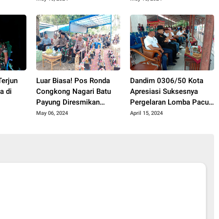
Rumah Warga
Terjun
Luar Biasa! Pos Ronda
Dandim 0306/50 Kota
a di
Congkong Nagari Batu
Apresiasi Suksesnya
Payung Diresmikan
Pergelaran Lomba Pacu
Dengan Meriah
Kuda Lebaran Cup 2024
May 06, 2024
April 15, 2024
Kota Payakumbuh