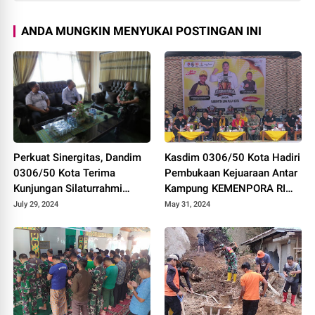
ANDA MUNGKIN MENYUKAI POSTINGAN INI
Perkuat Sinergitas, Dandim
Kasdim 0306/50 Kota Hadiri
0306/50 Kota Terima
Pembukaan Kejuaraan Antar
Kunjungan Silaturrahmi
Kampung KEMENPORA RI
Ketua Pengadilan Negeri
Tahun 2024
July 29, 2024
May 31, 2024
Tanjung Pati