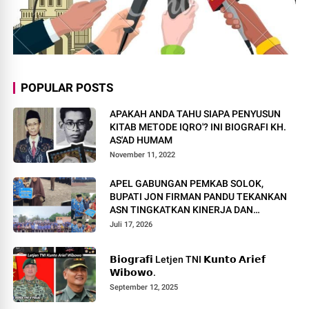
POPULAR POSTS
APAKAH ANDA TAHU SIAPA PENYUSUN
KITAB METODE IQRO'? INI BIOGRAFI KH.
AS'AD HUMAM
November 11, 2022
APEL GABUNGAN PEMKAB SOLOK,
BUPATI JON FIRMAN PANDU TEKANKAN
ASN TINGKATKAN KINERJA DAN
PELAYANAN MASYARAKAT.
Juli 17, 2026
𝗕𝗶𝗼𝗴𝗿𝗮𝗳𝗶 Letjen TNI 𝗞𝘂𝗻𝘁𝗼 𝗔𝗿𝗶𝗲𝗳
𝗪𝗶𝗯𝗼𝘄𝗼.
September 12, 2025