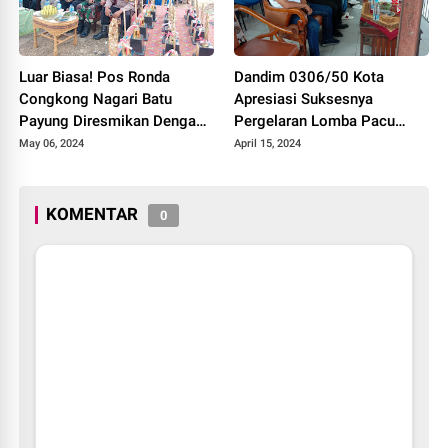
Luar Biasa! Pos Ronda
Dandim 0306/50 Kota
Congkong Nagari Batu
Apresiasi Suksesnya
Payung Diresmikan Dengan
Pergelaran Lomba Pacu
Meriah
Kuda Lebaran Cup 2024
May 06, 2024
April 15, 2024
Kota Payakumbuh
KOMENTAR
0