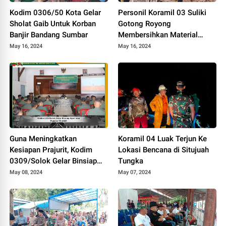
Kodim 0306/50 Kota Gelar
Personil Koramil 03 Suliki
Sholat Gaib Untuk Korban
Gotong Royong
Banjir Bandang Sumbar
Membersihkan Material
Longsor Yang Menimpa
May 16, 2024
May 16, 2024
Rumah Warga
Guna Meningkatkan
Koramil 04 Luak Terjun Ke
Kesiapan Prajurit, Kodim
Lokasi Bencana di Situjuah
0309/Solok Gelar Binsiap
Tungka
Apwil dan Puanter TA 2024
May 08, 2024
May 07, 2024