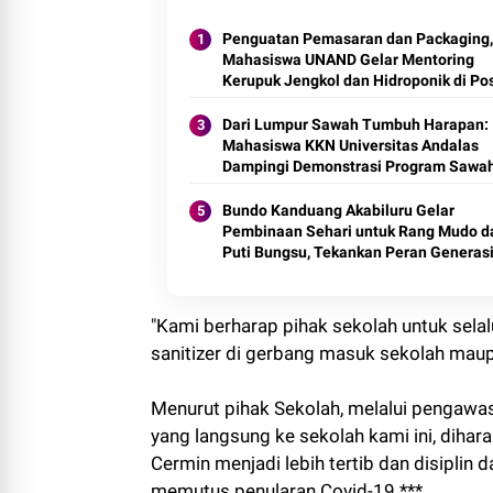
Penguatan Pemasaran dan Packaging,
Mahasiswa UNAND Gelar Mentoring
Kerupuk Jengkol dan Hidroponik di Po
Dari Lumpur Sawah Tumbuh Harapan:
Mahasiswa KKN Universitas Andalas
Dampingi Demonstrasi Program Sawa
Pokok Murah di Jorong Bayua
Bundo Kanduang Akabiluru Gelar
Pembinaan Sehari untuk Rang Mudo d
Puti Bungsu, Tekankan Peran Generas
Muda dalam Pembangunan Nagari
"Kami berharap pihak sekolah untuk selal
sanitizer di gerbang masuk sekolah maupu
Menurut pihak Sekolah, melalui pengawa
yang langsung ke sekolah kami ini, diha
Cermin menjadi lebih tertib dan disipli
memutus penularan Covid-19.***