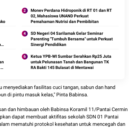
Monev Perdana Hidroponik di RT 01 dan RT
02, Mahasiswa UNAND Perkuat
sko
Pemahaman Nutrisi dan Pembibitan
SD Negeri 04 Sarilamak Gelar Seminar
Parenting "Tumbuh Bersama" untuk Perkuat
h
Sinergi Pendidikan
Ketua YPB-WI Sumbar Serahkan Rp25 Juta
an
untuk Pelunasan Tanah dan Bangunan TK
i
RA Bakti 145 Bulasat di Mentawai
u menyediakan fasilitas cuci tangan, sabun dan hand
n di pintu masuk kelas," Pinta Babinsa.
san dan himbauan oleh Babinsa Koramil 11/Pantai Cermin
rapkan dapat membuat aktifitas sekolah SDN 01 Pantai
n dalam mematuhi protokol kesehatan untuk mencegah dan