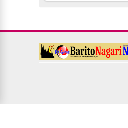
© Copyright
2026
-
Barito Nagari News
-
Fitra Yadi Mal