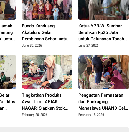
ilamak
Bundo Kanduang
Ketua YPB-WI Sumbar
renting
Akabiluru Gelar
Serahkan Rp25 Juta
" untuk
Pembinaan Sehari untuk
untuk Pelunasan Tanah
Rang Mudo dan Puti
dan Bangunan TK RA
June 30, 2026
June 27, 2026
Bungsu, Tekankan Peran
Bakti 145 Bulasat di
Generasi Muda dalam
Mentawai
Pembangunan Nagari
elar
Tingkatkan Produksi
Penguatan Pemasaran
aliditas
Awal, Tim LAPIAK
dan Packaging,
lan
NAGARI Siapkan Stok
Mahasiswa UNAND Gelar
 di
Keripik Jengkol untuk
Mentoring Kerupuk
February 20, 2026
February 18, 2026
 Daerah
Tahap Pemasaran
Jengkol dan Hidroponik
di Posko