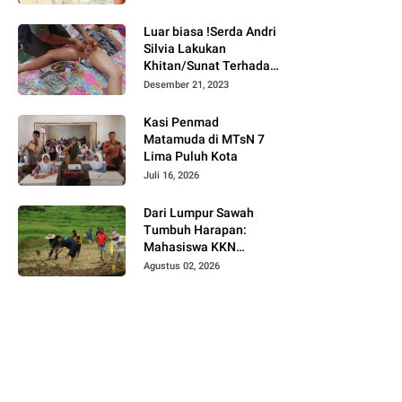
Bukittinggi
Luar biasa !Serda Andri
Silvia Lakukan
Khitan/Sunat Terhadap
Anak Warga Binaannya
Desember 21, 2023
Kasi Penmad
Matamuda di MTsN 7
Lima Puluh Kota
Juli 16, 2026
Dari Lumpur Sawah
Tumbuh Harapan:
Mahasiswa KKN
Universitas Andalas
Agustus 02, 2026
Dampingi Demonstrasi
Program Sawah Pokok
Murah di Jorong Bayua