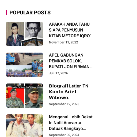
POPULAR POSTS
APAKAH ANDA TAHU
SIAPA PENYUSUN
KITAB METODE IQRO'?
INI BIOGRAFI KH. AS'AD
November 11, 2022
HUMAM
APEL GABUNGAN
PEMKAB SOLOK,
BUPATI JON FIRMAN
PANDU TEKANKAN ASN
Juli 17, 2026
TINGKATKAN KINERJA
DAN PELAYANAN
𝗕𝗶𝗼𝗴𝗿𝗮𝗳𝗶 Letjen TNI
MASYARAKAT.
𝗞𝘂𝗻𝘁𝗼 𝗔𝗿𝗶𝗲𝗳
𝗪𝗶𝗯𝗼𝘄𝗼.
September 12, 2025
Mengenal Lebih Dekat
Ir. Nofil Anoverta
Datuak Rangkayo
Batuah Cawako
September 02, 2024