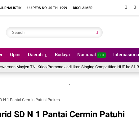
 JURNALISTIK
UU PERS NO. 40 TH. 1999
DISCLAIMER
er
Opini
Daerah
Budaya
Nasional
Internasion
HOT
Mayjen TNI Krido Pramono Jadi Ikon Singing Competition HUT ke 81 RI
P
.
D N 1 Pantai Cermin Patuhi Prokes
rid SD N 1 Pantai Cermin Patuhi