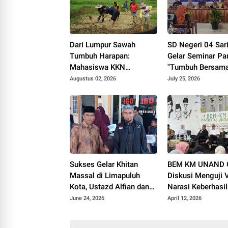
Dari Lumpur Sawah
SD Negeri 04 Sar
Tumbuh Harapan:
Gelar Seminar Pa
Mahasiswa KKN
"Tumbuh Bersama
Universitas Andalas
Perkuat Sinergi
Augustus 02, 2026
July 25, 2026
Dampingi Demonstrasi
Pendidikan
Program Sawah Pokok
Murah di Jorong Bayua
Sukses Gelar Khitan
BEM KM UNAND G
Massal di Limapuluh
Diskusi Menguji V
Kota, Ustazd Alfian dan
Narasi Keberhasi
Rekan-rekan Akan
Pusat VS Realitas
June 24, 2026
April 12, 2026
Adakan Kegiatan Serupa
Mata Masyarakat
di Tahun Depan