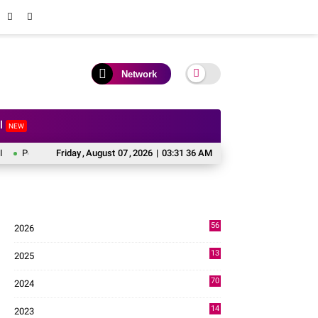
Network
al
NEW
erkuat Kolaborasi Pusat dan Daerah, Wali Kota Solok Hadiri Reses Anggota DPR
Friday
,
August
07
,
2026
|
03:31 37 AM
56
2026
2
13
2025
49
70
2024
7
14
2023